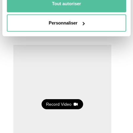
Tout autoriser
Une fois que le traitement est terminé, la vidéo
est automatiquement envoyée. Si tu t’es
trompé(e),
pas de panique
, tu peux la refaire en
Personnaliser
cliquant sur “recommencer”
.
Record Video