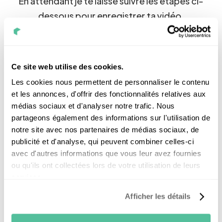
En attendant je te laisse suivre les étapes ci-
dessous pour enregistrer ta vidéo.
Si tu as un doute envoie moi un mail sur
jobs@nouvelr-energie.com
À très bientôt j’espère.
Ce site web utilise des cookies.
Les cookies nous permettent de personnaliser le contenu
et les annonces, d'offrir des fonctionnalités relatives aux
médias sociaux et d'analyser notre trafic. Nous
partageons également des informations sur l'utilisation de
Quand tu te sens prêt(e), clique sur “enregistrer”
pour commencer l’enregistrement de la vidéo.
notre site avec nos partenaires de médias sociaux, de
Un décompte apparait sur l’écran, quand il se
publicité et d'analyse, qui peuvent combiner celles-ci
termine : la parole est à toi.
avec d'autres informations que vous leur avez fournies
Dans un premier temps, présente-toi (nom,
ou qu'ils ont collectées lors de votre utilisation de leurs
prénom, poste visé) ensuite explique nous
services.
pourquoi tu veux nous rejoindre.
Afficher les détails
Une fois que tu as terminé, clique sur “arrêter”.
Attend bien la fin du chargement, de la
vérification et du traitement de la vidéo.