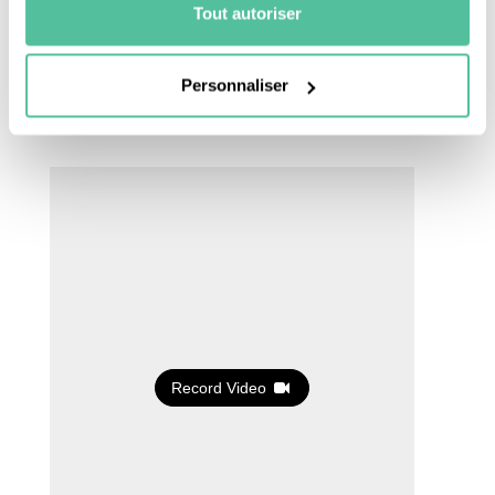
Tout autoriser
Une fois que le traitement est terminé, la vidéo
est automatiquement envoyée. Si tu t’es
trompé(e),
pas de panique
, tu peux la refaire en
Personnaliser
cliquant sur “recommencer”
.
Record Video