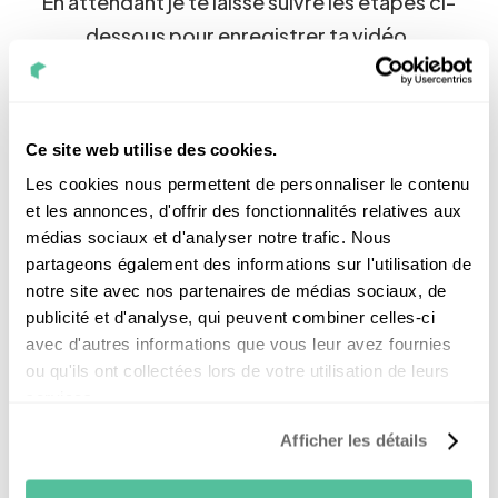
En attendant je te laisse suivre les étapes ci-
dessous pour enregistrer ta vidéo.
Si tu as un doute envoie moi un mail sur
jobs@nouvelr-energie.com
À très bientôt j’espère.
Ce site web utilise des cookies.
Les cookies nous permettent de personnaliser le contenu
et les annonces, d'offrir des fonctionnalités relatives aux
médias sociaux et d'analyser notre trafic. Nous
partageons également des informations sur l'utilisation de
Quand tu te sens prêt(e), clique sur “enregistrer”
pour commencer l’enregistrement de la vidéo.
notre site avec nos partenaires de médias sociaux, de
Un décompte apparait sur l’écran, quand il se
publicité et d'analyse, qui peuvent combiner celles-ci
termine : la parole est à toi.
avec d'autres informations que vous leur avez fournies
Dans un premier temps, présente-toi (nom,
ou qu'ils ont collectées lors de votre utilisation de leurs
prénom, poste visé) ensuite explique nous
services.
pourquoi tu veux nous rejoindre.
Afficher les détails
Une fois que tu as terminé, clique sur “arrêter”.
Attend bien la fin du chargement, de la
vérification et du traitement de la vidéo.