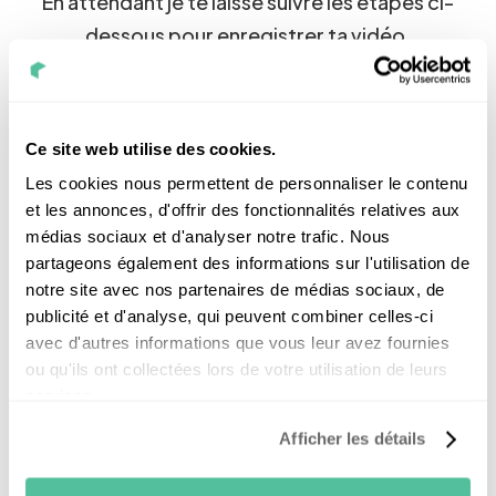
En attendant je te laisse suivre les étapes ci-
dessous pour enregistrer ta vidéo.
Si tu as un doute envoie moi un mail sur
jobs@nouvelr-energie.com
À très bientôt j’espère.
Ce site web utilise des cookies.
Les cookies nous permettent de personnaliser le contenu
et les annonces, d'offrir des fonctionnalités relatives aux
médias sociaux et d'analyser notre trafic. Nous
partageons également des informations sur l'utilisation de
Quand tu te sens prêt(e), clique sur “enregistrer”
pour commencer l’enregistrement de la vidéo.
notre site avec nos partenaires de médias sociaux, de
Un décompte apparait sur l’écran, quand il se
publicité et d'analyse, qui peuvent combiner celles-ci
termine : la parole est à toi.
avec d'autres informations que vous leur avez fournies
Dans un premier temps, présente-toi (nom,
ou qu'ils ont collectées lors de votre utilisation de leurs
prénom, poste visé) ensuite explique nous
services.
pourquoi tu veux nous rejoindre.
Afficher les détails
Une fois que tu as terminé, clique sur “arrêter”.
Attend bien la fin du chargement, de la
vérification et du traitement de la vidéo.