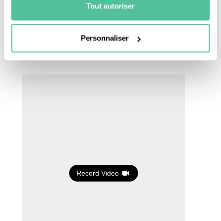
Tout autoriser
Une fois que le traitement est terminé, la vidéo
est automatiquement envoyée. Si tu t’es
trompé(e),
pas de panique
, tu peux la refaire en
Personnaliser
cliquant sur “recommencer”
.
Record Video