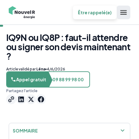
Être rappelé(e)
IQ9N ou IQ8P : faut-il attendre
ou signer son devis maintenant
?
Article validé par
Léna
4/6/2026
Appel gratuit
09 88 99 98 00
Partagez l'article
SOMMAIRE