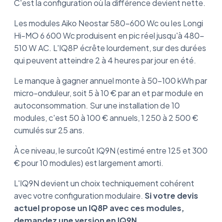
C'est la configuration où la différence devient nette.
Les modules Aiko Neostar 580-600 Wc ou les Longi
Hi-MO 6 600 Wc produisent en pic réel jusqu'à 480-
510 W AC. L'IQ8P écrête lourdement, sur des durées
qui peuvent atteindre 2 à 4 heures par jour en été.
Le manque à gagner annuel monte à 50-100 kWh par
micro-onduleur, soit 5 à 10 € par an et par module en
autoconsommation. Sur une installation de 10
modules, c'est 50 à 100 € annuels, 1 250 à 2 500 €
cumulés sur 25 ans.
À ce niveau, le surcoût IQ9N (estimé entre 125 et 300
€ pour 10 modules) est largement amorti.
L'IQ9N devient un choix techniquement cohérent
avec votre configuration modulaire.
Si votre devis
actuel propose un IQ8P avec ces modules,
demandez une version en IQ9N.