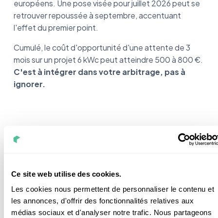
européens. Une pose visée pour juillet 2026 peut se
retrouver repoussée à septembre, accentuant
l'effet du premier point.
Cumulé, le coût d'opportunité d'une attente de 3
mois sur un projet 6 kWc peut atteindre 500 à 800 €.
C'est à intégrer dans votre arbitrage, pas à
ignorer.
Cas particulier : votre projet
inclut une IQ Battery
Ce site web utilise des cookies.
Si vous prévoyez d'ajouter une IQ Battery 5P,
Les cookies nous permettent de personnaliser le contenu et
immédiatement ou ultérieurement,
le calcul bascule
les annonces, d'offrir des fonctionnalités relatives aux
en faveur de l'IQ9N.
médias sociaux et d'analyser notre trafic. Nous partageons