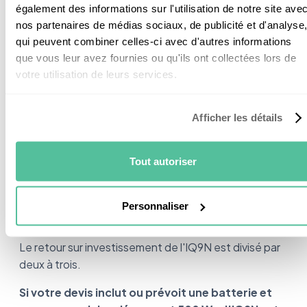
également des informations sur l'utilisation de notre site ave
Voici pourquoi : sans batterie, chaque kWh perdu par
nos partenaires de médias sociaux, de publicité et d'analyse
clipping est principalement de la production qui aurait
qui peuvent combiner celles-ci avec d'autres informations
été revendue en surplus, au tarif d'achat (autour de
que vous leur avez fournies ou qu'ils ont collectées lors de
0,04 €/kWh en 2026). Avec batterie, ce même kWh
votre utilisation de leurs services.
perdu aurait été stocké puis consommé en soirée, à
la place d'un kWh acheté au réseau (autour de 0,25
Afficher les détails
€/kWh selon votre contrat fournisseur).
Chaque kWh perdu coûte donc 5 à 6 fois plus cher en
Tout autoriser
configuration avec batterie. Sur un Profil 3 (modules
580-600 Wc), les 50-100 kWh perdus annuellement
représentent alors 12 à 25 € par an et par module, au
Personnaliser
lieu de 5 à 10 €.
Le retour sur investissement de l'IQ9N est divisé par
deux à trois.
Si votre devis inclut ou prévoit une batterie et