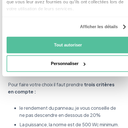
que vous leur avez fournies ou qu'ils ont collectées lors de
panneaux.
votre utilisation de leurs services.
Afficher les détails
Quels panneaux solaires
choisir ?
Tout autoriser
Personnaliser
Pas facile de savoir
quels panneaux solaires
choisir
parmi les nombreux proposés sur le marché.
Pour faire votre choix il faut prendre
trois critères
en compte :
le rendement du panneau, je vous conseille de
ne pas descendre en dessous de 20%
La puissance, la norme est de 500 Wc minimum.