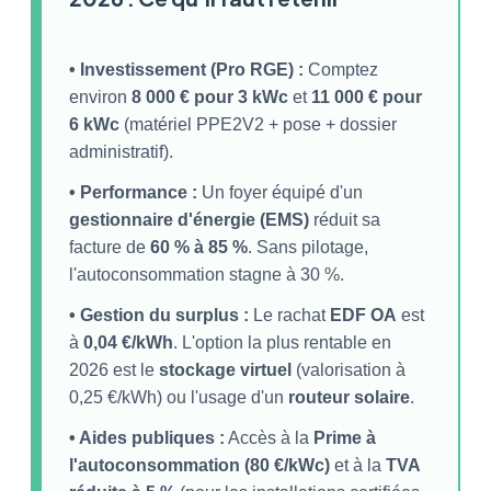
Quelle puissance choisir pour
l’autoconsommation ?
Quelles aides pour l’autoconsommation ?
• Investissement (Pro RGE) :
Comptez
environ
8 000 € pour 3 kWc
et
11 000 € pour
Quels panneaux solaires choisir ?
6 kWc
(matériel PPE2V2 + pose + dossier
administratif).
Quel onduleur choisir pour
l’autoconsommation ?
• Performance :
Un foyer équipé d'un
gestionnaire d'énergie (EMS)
réduit sa
Autoproduction et autoconsommation
facture de
60 % à 85 %
. Sans pilotage,
l'autoconsommation stagne à 30 %.
L’autoconsommation collective
• Gestion du surplus :
Le rachat
EDF OA
est
Comment optimiser son autoconsommation
à
0,04 €/kWh
. L'option la plus rentable en
photovoltaïque ?
2026 est le
stockage virtuel
(valorisation à
0,25 €/kWh) ou l'usage d'un
routeur solaire
.
Devis photovoltaïque en autoconsommation
: vérifiez avant de signer
• Aides publiques :
Accès à la
Prime à
l'autoconsommation (80 €/kWc)
et à la
TVA
Comment faire son choix entre plusieurs