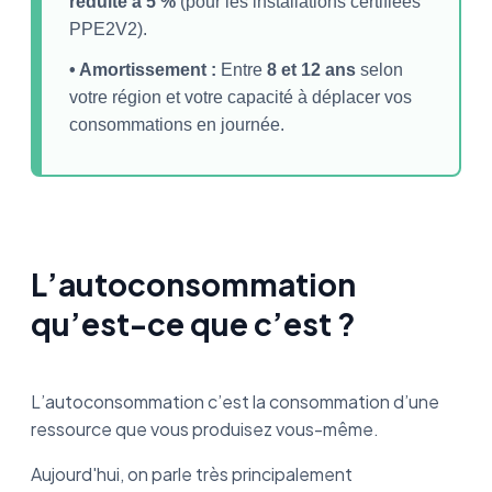
réduite à 5 %
(pour les installations certifiées
devis photovoltaïques ?
PPE2V2).
Les avis des consommateurs qui sont en
• Amortissement :
Entre
8 et 12 ans
selon
autoconsommation :
votre région et votre capacité à déplacer vos
consommations en journée.
Pour aller plus loin : Consuel photovoltaïque
L’autoconsommation
qu’est-ce que c’est ?
L’autoconsommation c’est la consommation d’une
ressource que vous produisez vous-même.
Aujourd'hui, on parle très principalement