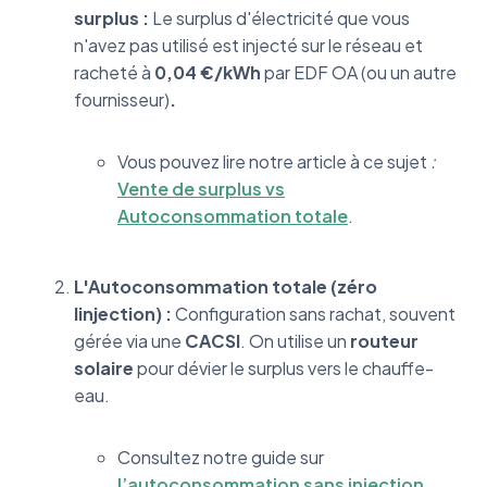
surplus :
Le surplus d'électricité que vous
n'avez pas utilisé est injecté sur le réseau et
racheté à
0,04 €/kWh
par EDF OA (ou un autre
fournisseur)
.
Vous pouvez lire notre article à ce sujet
:
Vente de surplus vs
Autoconsommation totale
.
L'Autoconsommation totale (zéro
Iinjection) :
Configuration sans rachat, souvent
gérée via une
CACSI
. On utilise un
routeur
solaire
pour dévier le surplus vers le chauffe-
eau.
Consultez notre guide sur
l’autoconsommation sans injection
.