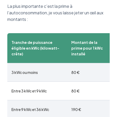
La plus importante c’est la prime à
l’autoconsommation, je vous laisse jeter un œil aux
montants :
Tranche de puissance
Montant de la
éligible en kWc (kilowatt-
prime pour 1 kWc
crête)
installé
3 kWc ou moins
80 €
Entre 3 kWc et 9 kWc
80 €
Entre 9 kWc et 36 kWc
190 €