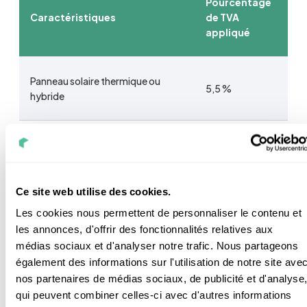
Pourcentage
Caractéristiques
de TVA
appliqué
Panneau solaire thermique ou
5,5 %
hybride
Panneau solaire certifié ultra-bas
5,5 %
carbone
Ce site web utilise des cookies.
Installation photovoltaïque hors
Les cookies nous permettent de personnaliser le contenu et
20 %
certification ultra-bas carbone
les annonces, d'offrir des fonctionnalités relatives aux
médias sociaux et d'analyser notre trafic. Nous partageons
également des informations sur l'utilisation de notre site ave
nos partenaires de médias sociaux, de publicité et d'analyse
Pour que votre projet soit vraiment réussi il faut la
qui peuvent combiner celles-ci avec d'autres informations
bonne puissance mais il vous faut aussi les bons