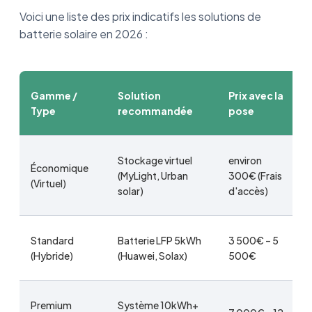
Voici une liste des prix indicatifs les solutions de
batterie solaire en 2026 :
Gamme /
Solution
Prix avec la
Type
recommandée
pose
Stockage virtuel
environ
Économique
(MyLight, Urban
300€ (Frais
(Virtuel)
solar)
d'accès)
Standard
Batterie LFP 5kWh
3 500€ – 5
(Hybride)
(Huawei, Solax)
500€
Premium
Système 10kWh+