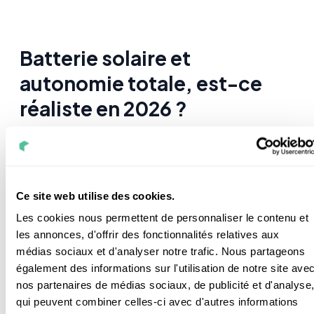
Batterie solaire et
autonomie totale, est-ce
réaliste en 2026 ?
Techniquement,
l'autonomie totale
(vivre "hors
réseau") est possible.
Ce site web utilise des cookies.
Cependant, pour une maison connectée au réseau,
Les cookies nous permettent de personnaliser le contenu et
l'objectif en 2026 a évolué : on cherche désormais la
les annonces, d'offrir des fonctionnalités relatives aux
haute autonomie
et la
protection contre les
médias sociaux et d'analyser notre trafic. Nous partageons
coupures (Mode Backup)
plutôt que la
également des informations sur l'utilisation de notre site ave
déconnexion sauvage.
nos partenaires de médias sociaux, de publicité et d'analyse
qui peuvent combiner celles-ci avec d'autres informations
Si votre maison consomme
5 kWh
entre le coucher et