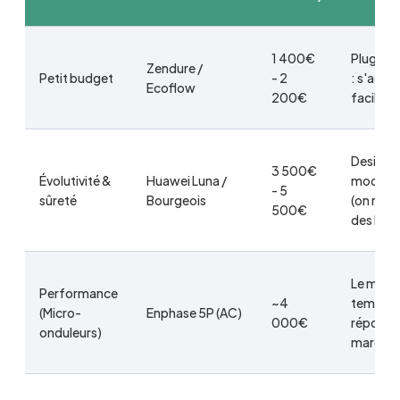
1 400€
Plug & P
Zendure /
Petit budget
- 2
: s'adap
Ecoflow
200€
facilem
Design
3 500€
Évolutivité &
Huawei Luna /
modulai
- 5
sûreté
Bourgeois
(on rajo
500€
des bloc
Le meill
Performance
~4
temps d
(Micro-
Enphase 5P (AC)
000€
réponse
onduleurs)
marché.