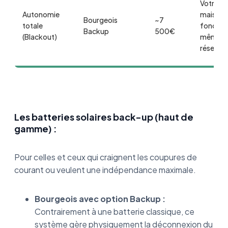
Votre
Autonomie
maison
Bourgeois
~7
totale
fonctio
Backup
500€
(Blackout)
même s
réseau.
Les batteries solaires back-up (haut de
gamme) :
Pour celles et ceux qui craignent les coupures de
courant ou veulent une indépendance maximale.
Bourgeois avec option Backup :
Contrairement à une batterie classique, ce
système gère physiquement la déconnexion du