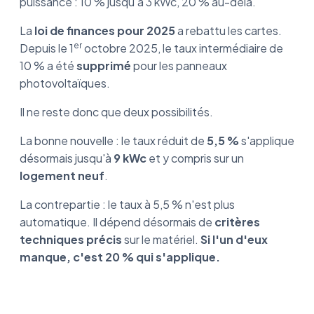
puissance : 10 % jusqu'à 3 kWc, 20 % au-delà.
La
loi de finances pour 2025
a rebattu les cartes.
er
Depuis le 1
octobre 2025, le taux intermédiaire de
10 % a été
supprimé
pour les panneaux
photovoltaïques.
Il ne reste donc que deux possibilités.
La bonne nouvelle : le taux réduit de
5,5 %
s'applique
désormais jusqu'à
9 kWc
et y compris sur un
logement neuf
.
La contrepartie : le taux à 5,5 % n'est plus
automatique. Il dépend désormais de
critères
techniques précis
sur le matériel.
Si l'un d'eux
manque, c'est 20 % qui s'applique.