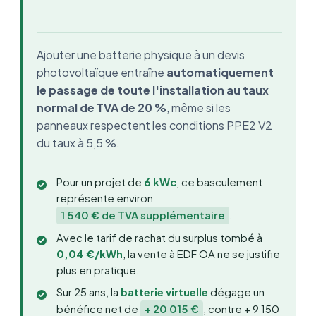
grimper la TVA
Notre analyse : quelle configuration choisir
en 2026 ?
Ajouter une batterie physique à un devis
photovoltaïque entraîne
automatiquement
le passage de toute l'installation au taux
normal de TVA de 20 %
, même si les
panneaux respectent les conditions PPE2 V2
du taux à 5,5 %.
Pour un projet de
6 kWc
, ce basculement
représente environ
1 540 € de TVA supplémentaire
.
Avec le tarif de rachat du surplus tombé à
0,04 €/kWh
, la vente à EDF OA ne se justifie
plus en pratique.
Sur 25 ans, la
batterie virtuelle
dégage un
bénéfice net de
+ 20 015 €
, contre + 9 150