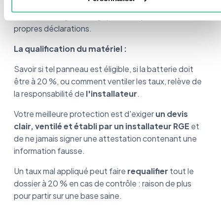
être tenu solidairement au paiement du complément
de taxe. La règle est logique : on répond de ses
propres déclarations.
La qualification du matériel :
Savoir si tel panneau est éligible, si la batterie doit
être à 20 %, ou comment ventiler les taux, relève de
la responsabilité de
l'installateur
.
Votre meilleure protection est d'exiger
un devis
clair, ventilé et établi par un installateur RGE
et
de ne jamais signer une attestation contenant une
information fausse.
Un taux mal appliqué peut faire
requalifier
tout le
dossier à 20 % en cas de contrôle : raison de plus
pour partir sur une base saine.