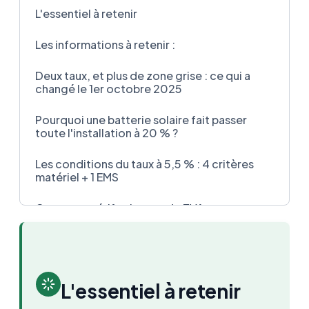
L'essentiel à retenir
Les informations à retenir :
Deux taux, et plus de zone grise : ce qui a
changé le 1er octobre 2025
Pourquoi une batterie solaire fait passer
toute l'installation à 20 % ?
Les conditions du taux à 5,5 % : 4 critères
matériel + 1 EMS
Comment vérifier le taux de TVA sur votre
devis en 5 points de contrôles
Si le taux est faux, qui paie ? La vraie règle
de responsabilité
L'essentiel à retenir
La batterie virtuelle : stocker sans faire