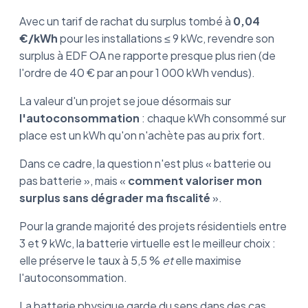
Avec un tarif de rachat du surplus tombé à
0,04
€/kWh
pour les installations ≤ 9 kWc, revendre son
surplus à EDF OA ne rapporte presque plus rien (de
l'ordre de 40 € par an pour 1 000 kWh vendus).
La valeur d'un projet se joue désormais sur
l'autoconsommation
: chaque kWh consommé sur
place est un kWh qu'on n'achète pas au prix fort.
Dans ce cadre, la question n'est plus « batterie ou
pas batterie », mais «
comment valoriser mon
surplus sans dégrader ma fiscalité
».
Pour la grande majorité des projets résidentiels entre
3 et 9 kWc, la batterie virtuelle est le meilleur choix :
elle préserve le taux à 5,5 %
et
elle maximise
l'autoconsommation.
La batterie physique garde du sens dans des cas