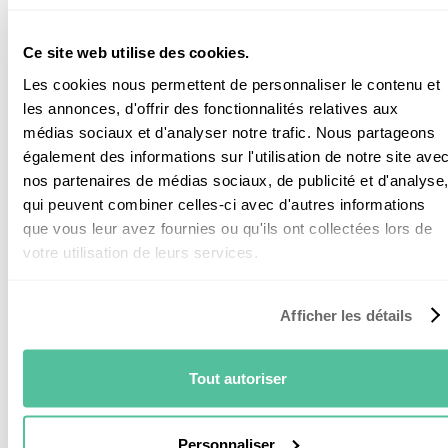
Si le taux est faux, qui paie ?
Ce site web utilise des cookies.
La vraie règle de
Les cookies nous permettent de personnaliser le contenu et
les annonces, d'offrir des fonctionnalités relatives aux
responsabilité
médias sociaux et d'analyser notre trafic. Nous partageons
également des informations sur l'utilisation de notre site ave
nos partenaires de médias sociaux, de publicité et d'analyse
Il faut distinguer
deux choses :
qui peuvent combiner celles-ci avec d'autres informations
que vous leur avez fournies ou qu'ils ont collectées lors de
Ce que vous déclarez vous-même :
votre utilisation de leurs services.
Pour certains travaux, le client atteste sur le devis ou
la facture des informations le concernant (le bien est
Afficher les détails
un logement, son ancienneté, son usage).
Depuis le 16 février 2025, cette attestation se fait
Tout autoriser
directement sur le document, sans CERFA.
Si
vous
y portez une mention inexacte, vous pouvez
Personnaliser