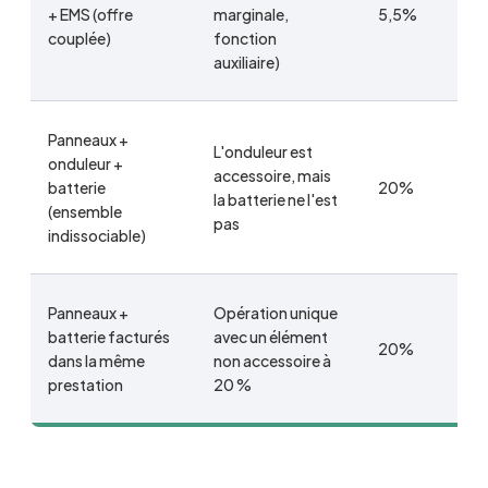
+ EMS (offre
marginale,
5,5%
couplée)
fonction
auxiliaire)
Panneaux +
L'onduleur est
onduleur +
accessoire, mais
batterie
20%
la batterie ne l'est
(ensemble
pas
indissociable)
Panneaux +
Opération unique
batterie facturés
avec un élément
20%
dans la même
non accessoire à
prestation
20 %