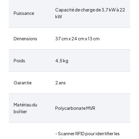
Capacité de charge de 3,7 kW à 22
Puissance
kW
Dimensions
37 cm x 24 cm x 13 cm
Poids
4,5 kg
Garantie
2 ans
Matériau du
Polycarbonate MVR
boîtier
- Scanner RFID pour identifier les