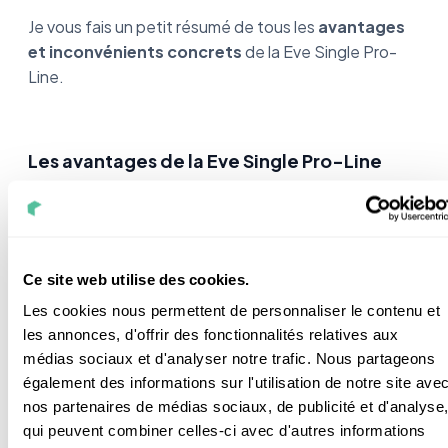
Je vous fais un petit résumé de tous les
avantages
et inconvénients concrets
de la Eve Single Pro-
Line.
Les avantages de la Eve Single Pro-Line
La Eve Single Pro-Line a l’avantage d’offrir une
recharge rapide, à tous les
véhicules hybrides et
électriques
. Elle permet d’adapter la puissance de
Ce site web utilise des cookies.
la charge à la quantité de véhicules, grâce à un
Les cookies nous permettent de personnaliser le contenu et
délestage dynamique.
les annonces, d'offrir des fonctionnalités relatives aux
médias sociaux et d'analyser notre trafic. Nous partageons
Cette
puissance adaptative
élimine à elle seule les
également des informations sur l'utilisation de notre site ave
risques de surtension. Elle assure également l’envoi
nos partenaires de médias sociaux, de publicité et d'analyse
d’une charge égale entre tous les véhicules : peu
qui peuvent combiner celles-ci avec d'autres informations