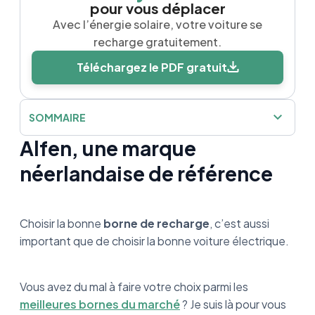
pour vous déplacer
Avec l’énergie solaire, votre voiture se
recharge gratuitement.
Téléchargez le PDF gratuit
SOMMAIRE
Alfen, une marque
Alfen, une marque néerlandaise de
référence
néerlandaise de référence
Tout savoir sur la borne Alfen Eve Single Pro-
Line
Choisir la bonne
borne de recharge
, c’est aussi
Où se situe la Eve Single Pro-Line par rapport
important que de choisir la bonne voiture électrique.
à d’autres bornes ?
Les avantages et inconvénients de la borne
Vous avez du mal à faire votre choix parmi les
Alfen
meilleures bornes du marché
? Je suis là pour vous