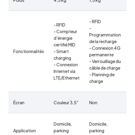
Poids
4,5 kg
1,5 kg
6,
- RFID
- RFID
- 
-
- Compteur
- 
Programmation
d'énergie
pa
de la recharge
certifié MID
ap
- Connexion 4G
Fonctionnalités
- Smart
- 
permanente
charging
de
- Verrouillage du
- Connexion
-
câble de charge
Internet via
Dé
- Planning de
LTE/Ethernet
d
charge
Écran
Couleur 3,5"
Non
N
Domicile,
Domicile,
Application
parking
parking
Do