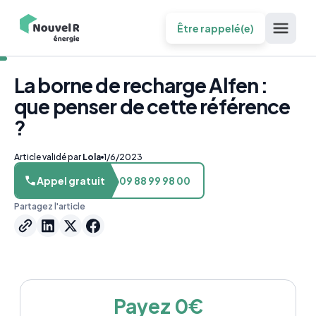
Être rappelé(e)
La borne de recharge Alfen :
que penser de cette référence
?
Article validé par
Lola
1/6/2023
Appel gratuit
09 88 99 98 00
Partagez l'article
Payez 0€