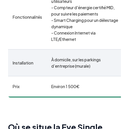
utilisateurs
- Compteur d'énergie certifié MID,
pour suivre les paiements
Fonctionnalités
- Smart Charging pour un délestage
dynamique
- Connexion Internet via
LTE/Ethernet
À domicile, sur les parkings
Installation
d’entreprise (murale)
Prix
Environ 1 500€
Où se situe la Eve Single