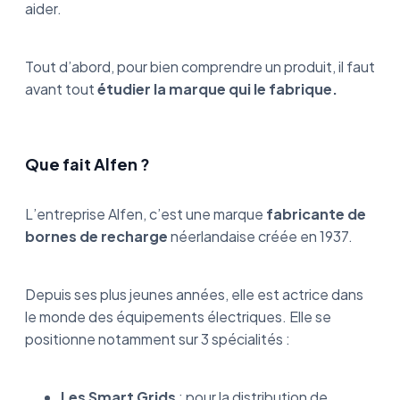
aider.
Qu’en pensent les utilisateurs ?
Mon avis d’expert
Tout d’abord, pour bien comprendre un produit, il faut
avant tout
étudier la marque qui le fabrique.
La borne Alfen est-elle éligible à des aides ?
La borne de recharge Alfen : le résumé
Que fait Alfen ?
L’entreprise Alfen, c’est une marque
fabricante de
bornes de recharge
néerlandaise créée en 1937.
Depuis ses plus jeunes années, elle est actrice dans
le monde des équipements électriques. Elle se
positionne notamment sur 3 spécialités :
Les Smart Grids
: pour la distribution de