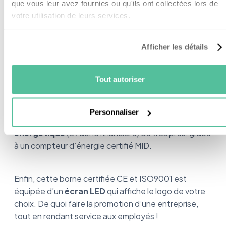
que vous leur avez fournies ou qu'ils ont collectées lors de
importe la marque de la voiture, chacun reçoit la
votre utilisation de leurs services.
même
quantité d’électricité.
Afficher les détails
Cette borne de recharge Alfen a l’avantage
indéniable d’être simple à configurer, grâce au
logiciel ICU
que vous pouvez télécharger
Tout autoriser
directement sur le site.
Personnaliser
Vous pouvez également suivre votre
dépense
énergétique
(et donc financière) de très près, grâce
à un compteur d’énergie certifié MID.
Enfin, cette borne certifiée CE et ISO9001 est
équipée d’un
écran LED
qui affiche le logo de votre
choix. De quoi faire la promotion d’une entreprise,
tout en rendant service aux employés !