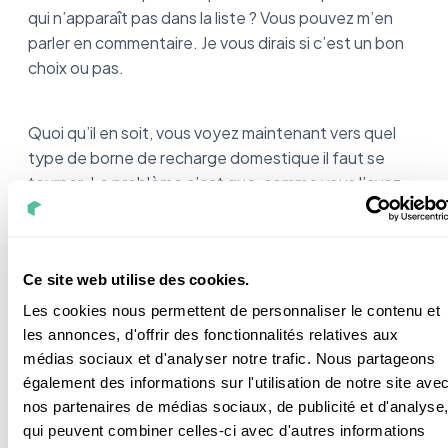
qui n’apparaît pas dans la liste ? Vous pouvez m’en
parler en commentaire. Je vous dirais si c’est un bon
choix ou pas.
Quoi qu’il en soit, vous voyez maintenant vers quel
type de borne de recharge domestique il faut se
tourner. Le problème c’est que, comme vous l’avez
vu, ça peut coûter assez cher…
Du coup, c’est vrai que le prix peut rebuter. Mais
Ce site web utilise des cookies.
rassurez-vous, vous pouvez bénéficier d’aides de
Les cookies nous permettent de personnaliser le contenu et
l’État pour faire baisser la facture.
les annonces, d'offrir des fonctionnalités relatives aux
médias sociaux et d'analyser notre trafic. Nous partageons
également des informations sur l'utilisation de notre site ave
nos partenaires de médias sociaux, de publicité et d'analyse
qui peuvent combiner celles-ci avec d'autres informations