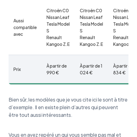
Citroën C0
Citroën C0
Citroën C0
Nissan Leaf
Nissan Leaf
Nissan Leaf
Aussi
Tesla Model
Tesla Model
Tesla Model
compatible
S
S
S
avec
Renault
Renault
Renault
Kangoo Z.E
Kangoo Z.E
Kangoo Z.E
À partir de
À partir de 1
À partir de
Prix
990 €
024 €
834 €
Bien sûr, les modèles que je vous cite ici le sont à titre
d’exemple. Il en existe plein d’autres qui peuvent
être tout aussi intéressants.
Vous en avez repéré un qui vous semble pas mal et