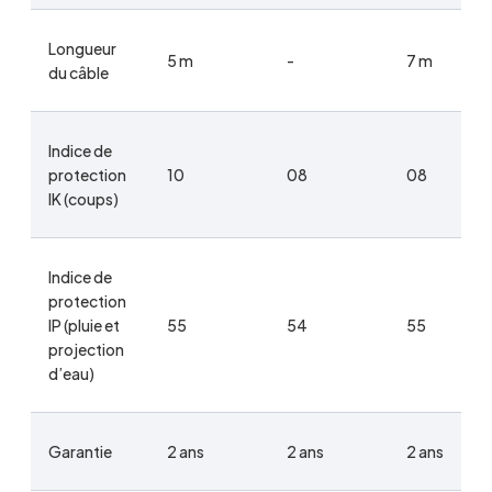
Longueur
5 m
-
7 m
du câble
Indice de
protection
10
08
08
IK (coups)
Indice de
protection
IP (pluie et
55
54
55
projection
d’eau)
Garantie
2 ans
2 ans
2 ans