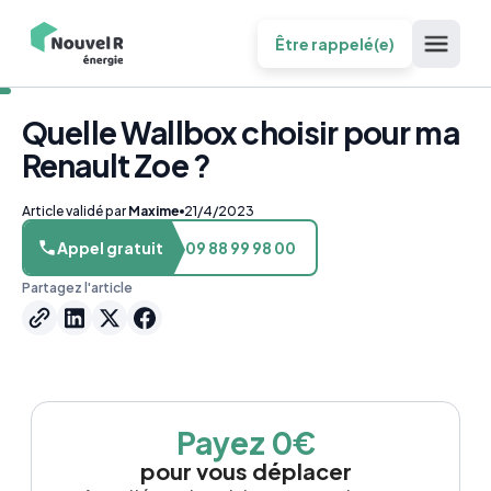
Être rappelé(e)
Quelle Wallbox choisir pour ma
Renault Zoe ?
Article validé par
Maxime
21/4/2023
Appel gratuit
09 88 99 98 00
Partagez l'article
Payez 0€
pour vous déplacer