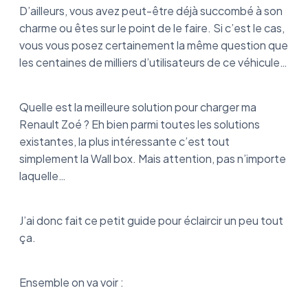
D’ailleurs, vous avez peut-être déjà succombé à son
Quelles sont les aides pour l’achat d’une
voiture électrique ?
charme ou êtes sur le point de le faire. Si c’est le cas,
vous vous posez certainement la même question que
Les wallbox pour votre Renault Zoé : on
les centaines de milliers d’utilisateurs de ce véhicule…
récapitule
Quelle est la meilleure solution pour charger ma
Renault Zoé ? Eh bien parmi toutes les solutions
existantes, la plus intéressante c’est tout
simplement la Wall box. Mais attention, pas n’importe
laquelle…
J’ai donc fait ce petit guide pour éclaircir un peu tout
ça.
Ensemble on va voir :