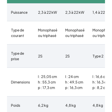
Puissance
2,3 à 22 kW
2,3 à 22 kW
1,4 à 22 kW
Type de
Monophasé
Monophasé
Monophasé
courant
ou triphasé
ou triphasé
ou triphasé
Type de
2S
2S
Type 2
prise
l : 25,05 cm
l : 24 cm
l : 16,6 cm
Dimensions
h : 55,3 cm
h : 49,5 cm
h : 16,3 cm
p : 17,3 cm
p : 16,3 cm
p : 8,2 cm
Poids
6,2 kg
4,8 kg
4,8 kg