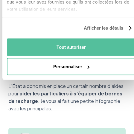
Quelles sont les aides pour
que vous leur avez fournies ou qu'ils ont collectées lors de
votre utilisation de leurs services.
l’achat et l'installation d'une
borne de recharge ?
Afficher les détails
Vous trouvez que les bornes de recharge sont chères
Tout autoriser
? Bonne nouvelle, le Gouvernement considère que
les véhicules électriques font partie des solutions
pour
réduire les émissions de CO2
.
Personnaliser
L’État a donc mis en place un certain nombre d’aides
pour
aider les particuliers à s’équiper de bornes
de recharge
. Je vous ai fait une petite infographie
avec les principales.