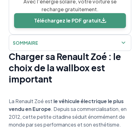
Avec l’énergie solaire, votre voiture se
recharge gratuitement.
Téléchargez le PDF gratuit
SOMMAIRE
Charger sa Renault Zoé : le
Charger sa Renault Zoé : le choix de la
wallbox est important
choix de la wallbox est
important
Une wallbox : c’est quoi ?
Pourquoi installer une Wallbox chez soi ?
La Renault Zoé est
le véhicule électrique le plus
Les meilleures Wallbox compatibles avec
vendu en Europe
. Depuis sa commercialisation, en
votre Renault Zoé
2012, cette petite citadine séduit énormément de
monde par ses performances et son esthétisme.
Quelles sont les aides pour l’achat et
l'installation d'une borne de recharge ?