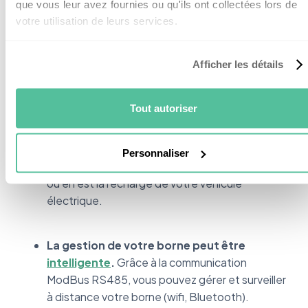
que vous leur avez fournies ou qu'ils ont collectées lors de
solide et résistant aux UV.
votre utilisation de leurs services.
Sa forme est très ergonomique
. Vous
Afficher les détails
pouvez enrouler le câble autour de la borne
lorsqu’il n’est pas utilisé. Cela permet de le
ranger sans l’endommager.
Tout autoriser
La barre LED informe parfaitement de
Personnaliser
l’état de la borne.
Vous savez à tout moment
où en est la recharge de votre véhicule
électrique.
La gestion de votre borne peut être
intelligente
.
Grâce à la communication
ModBus RS485, vous pouvez gérer et surveiller
à distance votre borne (wifi, Bluetooth).