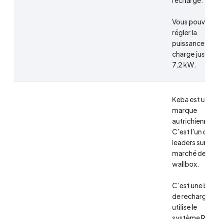
recharge.
Vous pouvez
régler la
puissance de
charge jusqu’à
7,2 kW.
Keba est une
marque
autrichienne.
C’est l’un des
leaders sur le
marché de la
wallbox.
C’est une bor
de recharge qu
utilise le
système RFID