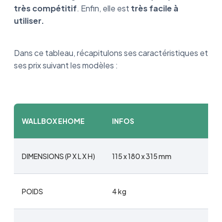
très compétitif
. Enfin, elle est
très facile à
utiliser.
Dans ce tableau, récapitulons ses caractéristiques et
ses prix suivant les modèles :
WALLBOX EHOME
INFOS
DIMENSIONS (P X L X H)
115 x 180 x 315 mm
POIDS
4 kg