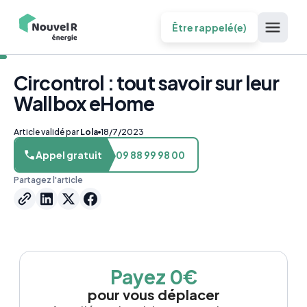
Être rappelé(e)
Circontrol : tout savoir sur leur
Wallbox eHome
Article validé par
Lola
18/7/2023
Appel gratuit
09 88 99 98 00
Partagez l'article
Payez 0€
pour vous déplacer