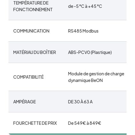
TEMPÉRATURE DE
de -5 °C à +45 °C
FONCTIONNEMENT
COMMUNICATION
RS485 Modbus
MATÉRIAU DU BOÎTIER
ABS-PCV0 (Plastique)
Module de gestion de charge
COMPATIBILITÉ
dynamique BeON
AMPÉRAGE
DE 30 À 63 A
FOURCHETTE DE PRIX
De ‎549€ à 849€