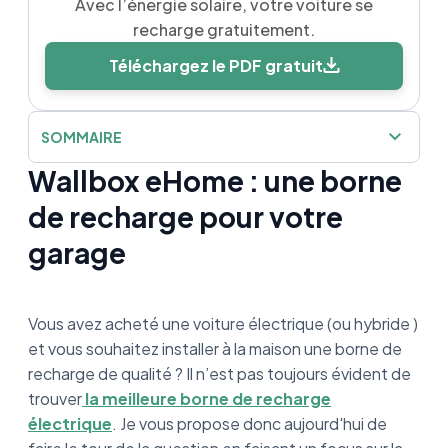
Avec l’énergie solaire, votre voiture se
recharge gratuitement.
Téléchargez le PDF gratuit
SOMMAIRE
Wallbox eHome : une borne
Wallbox eHome : une borne de recharge pour
votre garage
de recharge pour votre
garage
Circontrol : une entreprise espagnole
tournée vers l’innovation
Wallbox eHome : l’un des produits phares de
Vous avez acheté une voiture électrique (ou hybride )
la marque
et vous souhaitez installer à la maison une borne de
recharge de qualité ? Il n’est pas toujours évident de
Le match Wallbox eHome et la concurrence
trouver
la meilleure borne de recharge
Les avantages de la Wallbox eHome
électrique
. Je vous propose donc aujourd'hui de