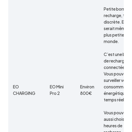
Petite borne d
recharge, très
discrète. Elle
serait même la
plus petite au
monde.
C’est une bor
de recharge tr
connectée.
Vous pouvez
surveiller votre
EO
EO Mini
Environ
consommatio
CHARGING
Pro 2
800€
énergétique e
temps réel.
Vous pouvez
aussi choisir le
heures de