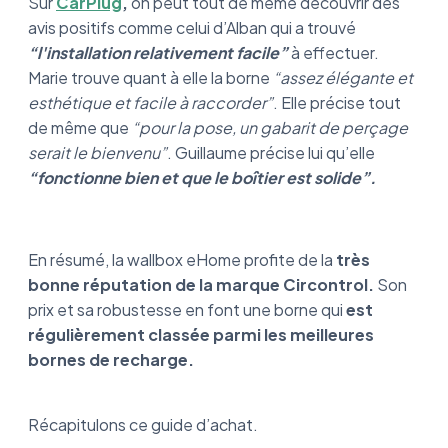
Sur
CarPlug
,
on peut tout de même découvrir des
avis positifs comme celui d’Alban qui a trouvé
“l'installation relativement facile”
à effectuer.
Marie trouve quant à elle la borne
“assez élégante et
esthétique et facile à raccorder”
. Elle précise tout
de même que
“pour la pose, un gabarit de perçage
serait le bienvenu”
. Guillaume précise lui qu’elle
“fonctionne bien et que le boîtier est solide”.
En résumé, la wallbox eHome profite de la
très
bonne réputation de la marque Circontrol.
Son
prix et sa robustesse en font une borne qui
est
régulièrement classée parmi les meilleures
bornes de recharge.
Récapitulons ce guide d’achat.