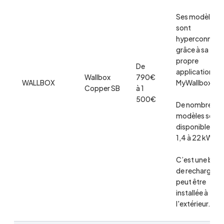
Ses modèles
sont
hyperconnect
grâce à sa
propre
De
application
Wallbox
790€
WALLBOX
MyWallbox.
Copper SB
à 1
500€
De nombreux
modèles sont
disponibles de
1,4 à 22 kW.
C’est une bor
de recharge qu
peut être
installée à
l'extérieur.