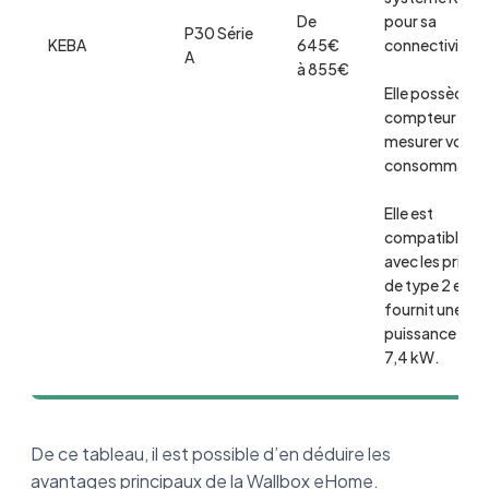
De
pour sa
P30 Série
KEBA
645€
connectivité.
A
à 855€
Elle possède u
compteur pou
mesurer votre
consommatio
Elle est
compatible
avec les prises
de type 2 et
fournit une
puissance de
7,4 kW.
De ce tableau, il est possible d’en déduire les
avantages principaux de la Wallbox eHome.