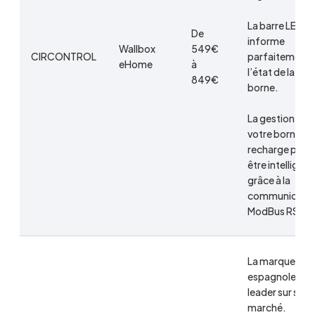
La barre LED
De
informe
Wallbox
‎549€
CIRCONTROL
parfaitement 
eHome
à
l’état de la
849€
borne.
La gestion de
votre borne de
recharge peut
être intelligent
grâce à la
communicatio
ModBus RS48
La marque
espagnole est
leader sur son
marché.