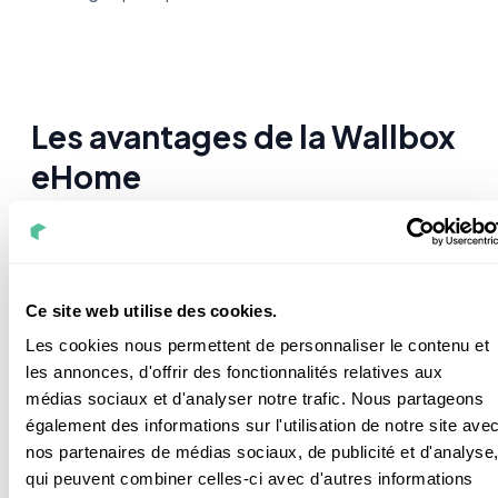
Les avantages de la Wallbox
eHome
Outre les aspects techniques, voyons donc à
présent
les principaux avantages
de cette borne
de recharge.
Ce site web utilise des cookies.
Les cookies nous permettent de personnaliser le contenu et
les annonces, d'offrir des fonctionnalités relatives aux
Parmi les points forts :
médias sociaux et d'analyser notre trafic. Nous partageons
également des informations sur l'utilisation de notre site ave
nos partenaires de médias sociaux, de publicité et d'analyse
Il s'agit d’une borne très robuste.
Le
qui peuvent combiner celles-ci avec d'autres informations
plastique ABS est un matériau extrêmement