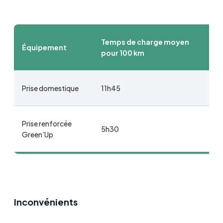
Temps de charge moyen
Équipement
pour 100 km
Prise domestique
11h45
Prise renforcée
5h30
Green’Up
Inconvénients