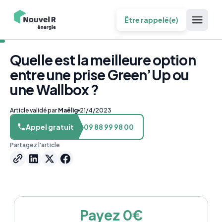
Être rappelé(e)
Quelle est la meilleure option
entre une prise Green’Up ou
une Wallbox ?
Article validé par
Maëlig
21/4/2023
Appel gratuit
09 88 99 98 00
Partagez l'article
Payez 0€