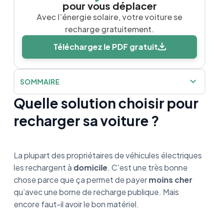
pour vous déplacer
Avec l’énergie solaire, votre voiture se
recharge gratuitement.
Téléchargez le PDF gratuit
SOMMAIRE
Quelle solution choisir pour
Quelle solution choisir pour recharger sa
voiture ?
recharger sa voiture ?
Green’Up : Qu’est-ce que c’est ?
La plupart des propriétaires de véhicules électriques
Wallbox : Qu'est-ce que c'est ?
les rechargent à
domicile
. C’est une très bonne
chose parce que ça permet de payer
Bilan : Quelle est la meilleure solution pour
moins cher
vous ?
qu’avec une borne de recharge publique. Mais
encore faut-il avoir le bon matériel.