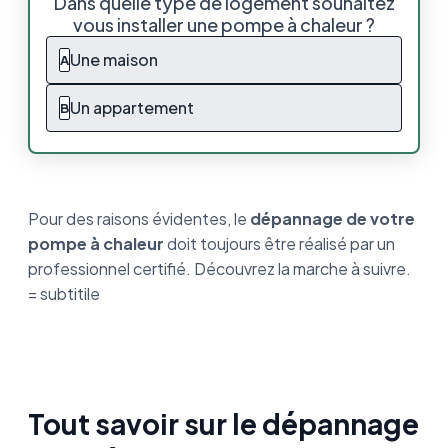
Dans quelle type de logement souhaitez
des pompes à chaleur
vous installer une pompe à chaleur ?
La marche à suivre en cas de panne de mon
Une maison
A
chauffage
Un appartement
B
Quel budget prévoir pour le dépannage de
mon installation ?
Que faire en cas de fuite d’eau sur ma pompe
à chaleur ?
Pour des raisons évidentes, le
dépannage de votre
pompe à chaleur
doit toujours être réalisé par un
Comment prévenir les pannes sur mon
installation ?
professionnel certifié. Découvrez la marche à suivre.
= subtitile
Ce qu’il faut retenir sur le dépannage de ma
pompe à chaleur
Tout savoir sur le dépannage