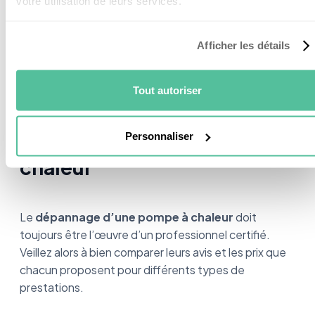
votre utilisation de leurs services.
est le meilleur moyen d’optimiser son rendement et
sa durée de vie.
Afficher les détails
Tout autoriser
Ce qu’il faut retenir sur le
dépannage de ma pompe à
Personnaliser
chaleur
Le
dépannage d’une pompe à chaleur
doit
toujours être l’œuvre d’un professionnel certifié.
Veillez alors à bien comparer leurs avis et les prix que
chacun proposent pour différents types de
prestations.