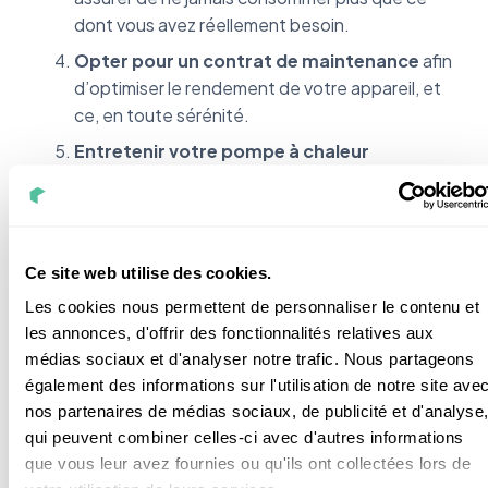
dont vous avez réellement besoin.
Opter pour un contrat de maintenance
afin
d’optimiser le rendement de votre appareil, et
ce, en toute sérénité.
Entretenir votre pompe à chaleur
régulièrement
. Si la plupart des points de
contrôles sont vérifiés par le technicien lors de
l’entretien annuel, il y a en revanche des gestes
à adopter au quotidien. Retirer tout ce qui
Ce site web utilise des cookies.
pourrait obstruer l’unité extérieure,
dégivrer
Les cookies nous permettent de personnaliser le contenu et
votre équipement en cas de grand froid, toutes
les annonces, d'offrir des fonctionnalités relatives aux
ces habitudes permettent de prévenir
médias sociaux et d'analyser notre trafic. Nous partageons
d’éventuelles pannes. L’entretien est la clé
également des informations sur l'utilisation de notre site ave
pour une durée de vie optimale.
nos partenaires de médias sociaux, de publicité et d'analyse
qui peuvent combiner celles-ci avec d'autres informations
En définitive, faire appel à un professionnel pour
que vous leur avez fournies ou qu'ils ont collectées lors de
préparer l’installation et pour entretenir votre PAC