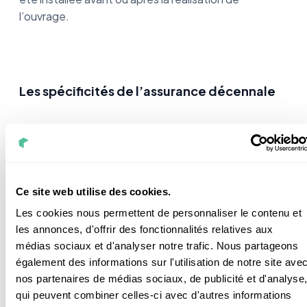
l’ouvrage.
Les spécificités de l’assurance décennale
La garantie décennale concernant les pompes à
chaleur ne s’applique pas de la même façon selon les
cas :
Ce site web utilise des cookies.
·
Si l’installation d’une PAC a lieu lors de la
Les cookies nous permettent de personnaliser le contenu et
construction de l’ouvrage
: la garantie décennale
les annonces, d'offrir des fonctionnalités relatives aux
s’applique classiquement. Les professionnels du
médias sociaux et d'analyser notre trafic. Nous partageons
bâtiment sont responsables pour une durée de 10
également des informations sur l'utilisation de notre site ave
ans suite à l’installation d’une pompe à chaleur
nos partenaires de médias sociaux, de publicité et d'analyse
air/eau.
qui peuvent combiner celles-ci avec d'autres informations