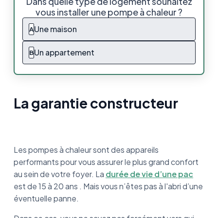
Dans quelle type de logement souhaitez
vous installer une pompe à chaleur ?
Qu’est-ce qu’une garantie constructeur
Une maison
A
L’assurance décennale des pompes à
chaleur : quelles spécificités
Un appartement
B
Ce que vous devez retenir
La garantie constructeur
Les pompes à chaleur sont des appareils
performants pour vous assurer le plus grand confort
au sein de votre foyer. La
durée de vie d’une pac
est de 15 à 20 ans . Mais vous n’êtes pas à l'abri d’une
éventuelle panne.