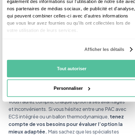
également des informations sur l'utilisation de notre site ave
Néanmoins, cette option se révélera
plus rentable
nos partenaires de médias sociaux, de publicité et d'analyse
sur le long terme.
Elle est d'une part plus
qui peuvent combiner celles-ci avec d'autres informations
performante, et sera mieux adaptée si vous avez de
que vous leur avez fournies ou qu'ils ont collectées lors de
grands besoins en eau chaude (et en chauffage).
votre utilisation de leurs services.
Afficher les détails
Conclusion : quelle
Tout autoriser
installation pour quel profil ?
Personnaliser
Vous l’aurez compris, chaque option à ses avantages
et inconvénients. Si vous hésitez entre une PAC avec
ECS intégrée ou un ballon thermodynamique,
tenez
compte de vos besoins pour évaluer l’option la
mieux adaptée.
Mais sachez que les spécialistes