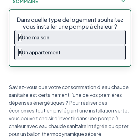
SOMMAIRE
Pourquoi choisir une PAC avec ECS intégrée
Dans quelle type de logement souhaitez
?
vous installer une pompe à chaleur ?
Pourquoi choisir un ballon ECS
Une maison
A
thermodynamique indépendant ?
Un appartement
B
Conclusion : quelle installation pour quel
profil ?
Saviez-vous que votre consommation d'eau chaude
sanitaire est certainement l’une de vos premières
dépenses énergétiques ? Pour réaliser des
économies tout en privilégiant une installation verte,
vous pouvez choisir d’investir dans une pompe à
chaleur avec eau chaude sanitaire intégrée ou opter
pour un ballon thermodynamique séparé.