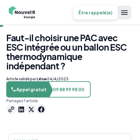
Être rappelé(e)
Faut-il choisir une PAC avec
ESC intégrée ou un ballon ESC
thermodynamique
indépendant ?
Article validé par
Léna
24/4/2023
Appel gratuit
09 88 99 98 00
Partagez l'article