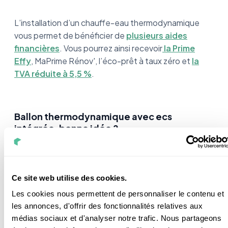
L’installation d’un chauffe-eau thermodynamique
vous permet de bénéficier de
plusieurs aides
financières
. Vous pourrez ainsi recevoir
la Prime
Effy
, MaPrime Rénov', l’éco-prêt à taux zéro et
la
TVA réduite à 5,5 %
.
Ballon thermodynamique avec ecs
intégrée, bonne idée ?
Le ballon ECS thermodynamique représente
un
investissement conséquent à l’achat.
Il faut en
Ce site web utilise des cookies.
effet considérer qu’il ne chauffe que l’eau sanitaire et
Les cookies nous permettent de personnaliser le contenu et
pas votre logement, comme c’est le cas avec la PAC
les annonces, d'offrir des fonctionnalités relatives aux
ECS intégrée.
médias sociaux et d'analyser notre trafic. Nous partageons