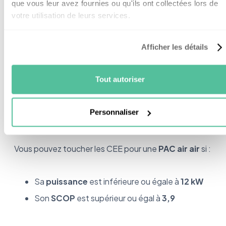
que vous leur avez fournies ou qu'ils ont collectées lors de
locataire ou propriétaire
, que ce soit votre
votre utilisation de leurs services.
résidence principale ou
secondaire
. La seule
véritable condition concernant le logement est qu'il
Afficher les détails
doit être
construit depuis plus de 2 ans
.
En fait, quasiment tous les ménages peuvent en
Tout autoriser
bénéficier.
Par contre, il y a des conditions concernant le type
Personnaliser
de pompe.
Vous pouvez toucher les CEE pour une
PAC air air
si :
Sa
puissance
est inférieure ou égale à
12 kW
Son
SCOP
est supérieur ou égal à
3,9