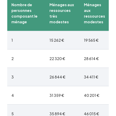
Nombre de
Ménages aux
Ménages
personnes
ressources
aux
composant le
très
ressources
ménage
modestes
modestes
1
15 262 €
19 565 €
2
22 320 €
28 614 €
3
26 844 €
34 411 €
4
31 359 €
40 201 €
5
35 894 €
46 015 €