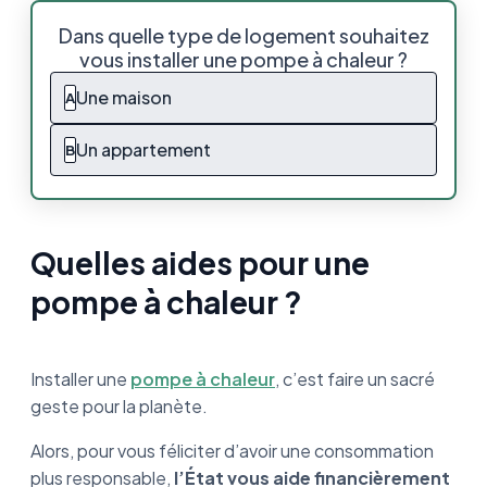
Quelles aides pour une pompe à chaleur ?
Dans quelle type de logement souhaitez
vous installer une pompe à chaleur ?
MaPrimeRénov’
Une maison
A
MaPrimeRénov' Sérénité
Un appartement
B
Les primes CEE
Le coup de pouce Chauffage
Quelles aides pour une
L’éco-PTZ
pompe à chaleur ?
La TVA à 5,5%
Le chèque énergie
Installer une
pompe à chaleur
, c’est faire un sacré
geste pour la planète.
Les aides régionales et locales
Alors, pour vous féliciter d’avoir une consommation
L'exonération de la taxe foncière
plus responsable,
l’État vous aide financièrement