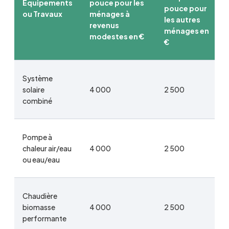
Équipements
pouce pour les
pouce pour
ou Travaux
ménages à
les autres
revenus
ménages en
modestes en €
€
Système
solaire
4 000
2 500
combiné
Pompe à
chaleur air/eau
4 000
2 500
ou eau/eau
Chaudière
biomasse
4 000
2 500
performante