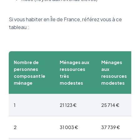
Si vous habiter en Île de France, référez vous à ce
tableau :
Nombre de
Ménages aux
Ménages
personnes
ressources
aux
composant le
très
ressources
ménage
modestes
modestes
1
21 123 €
25 714 €
2
31 003 €
37 739 €