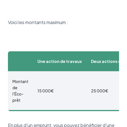
Voici les montants maximum :
Une action de travaux
Deux actions de 
Montant
de
15 000€
25 000€
l'Éco-
prêt
En plus d'un emprunt, vous pouvez bénéficier d'une