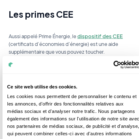
Les primes CEE
Aussi appelé Prime Énergie, le
dispositif des CEE
(certificats d’économies d’énergie) est une aide
supplémentaire que vous pouvez toucher.
En fait, ce sont les
fournisseurs d'énergie
qui
proposent aux particuliers de financer
partiellement ou totalement leurs travaux
Ce site web utilise des cookies.
d'économies d'énergie
dans leur logement.
Les cookies nous permettent de personnaliser le contenu et
les annonces, d'offrir des fonctionnalités relatives aux
médias sociaux et d'analyser notre trafic. Nous partageons
Y a t-il des conditions pour toucher les CEE
également des informations sur l'utilisation de notre site ave
?
nos partenaires de médias sociaux, de publicité et d'analyse
qui peuvent combiner celles-ci avec d'autres informations
Vous pouvez obtenir cette prime que vous soyez