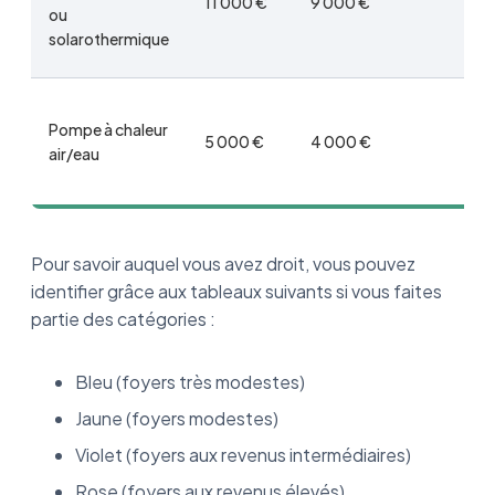
11 000 €
9 000 €
5 
ou
solarothermique
Pompe à chaleur
5 000 €
4 000 €
3 
air/eau
Pour savoir auquel vous avez droit, vous pouvez
identifier grâce aux tableaux suivants si vous faites
partie des catégories :
Bleu (foyers très modestes)
Jaune (foyers modestes)
Violet (foyers aux revenus intermédiaires)
Rose (foyers aux revenus élevés)