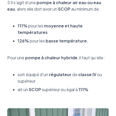
S'il s'agit d'une
pompe à chaleur air eau ou eau
eau
, alors elle doit avoir un
SCOP
au minimum de :
111%
pour les
moyenne et haute
températures
126%
pour les
basse température.
Pour une
pompe à chaleur hybride
, il faut qu'elle :
soit équipé d'un
régulateur
de
classe IV
ou
supérieur
ait un
SCOP
supérieur ou égal à
111%