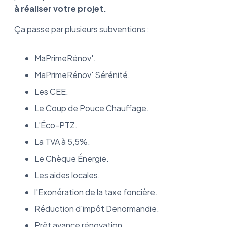
à réaliser votre projet.
Dernière année pour bénéficier d'une
réduction d'impôt :
Ça passe par plusieurs subventions :
Le PAR
MaPrimeRénov'.
Quelles aides sont cumulables ?
MaPrimeRénov' Sérénité.
Pompe à chaleur et aides de l’État : Que
Les CEE.
retenir ?
Le Coup de Pouce Chauffage.
FAQ
L'Éco-PTZ.
La TVA à 5,5%.
Le Chèque Énergie.
Les aides locales.
l'Exonération de la taxe foncière.
Réduction d'impôt Denormandie.
Prêt avance rénovation.