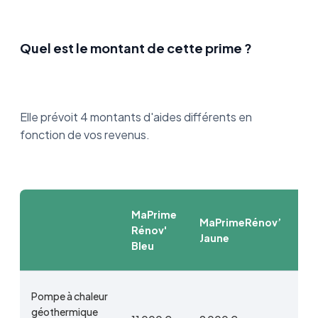
Quel est le montant de cette prime ?
Elle prévoit 4 montants d'aides différents en
fonction de vos revenus.
MaPrime
Ma
MaPrimeRénov’
Rénov'
Ré
Jaune
Bleu
Vi
Pompe à chaleur
géothermique