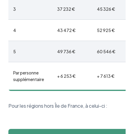
3
37 232 €
45 326 €
4
43 472 €
52 925 €
5
49 736 €
60 546 €
Par personne
+ 6 253 €
+ 7 613 €
supplémentaire
Pour les régions hors Île de France, à celui-ci :