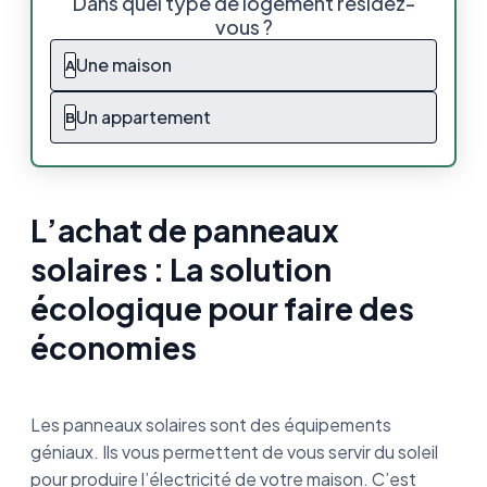
Dans quel type de logement résidez-
écologique pour faire des économies
vous ?
Pourquoi acheter vos panneaux solaires chez
Une maison
A
Nouvel’R ?
Un appartement
B
Nos panneaux solaires préférés chez
Nouvel’R
Quelles sont les aides disponibles pour
l’achat de panneaux solaires ?
L’achat de panneaux
solaires : La solution
Achat de panneaux solaires : Pourquoi se
prendre la tête quand il y a Nouvel’R ?
écologique pour faire des
économies
Les panneaux solaires sont des équipements
géniaux. Ils vous permettent de vous servir du soleil
pour produire l’électricité de votre maison. C’est