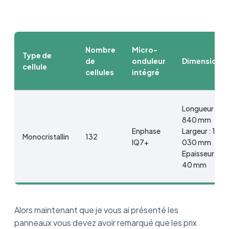
Nombre
Micro-
Type de
de
onduleur
Dimension
cellule
cellules
intégré
Longueur : 1
840 mm
Enphase
Largeur : 1
Monocristallin
132
IQ7+
030 mm
Epaisseur :
40 mm
Alors maintenant que je vous ai présenté les
panneaux vous devez avoir remarqué que les prix