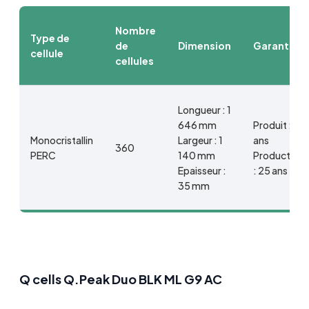
Nombre
Type de
de
Dimension
Garantie
cellule
cellules
Longueur : 1
646 mm
Produit : 10
Monocristallin
Largeur : 1
ans
360
PERC
140 mm
Productivité
Epaisseur :
: 25 ans
35 mm
Q cells Q.Peak Duo BLK ML G9 AC