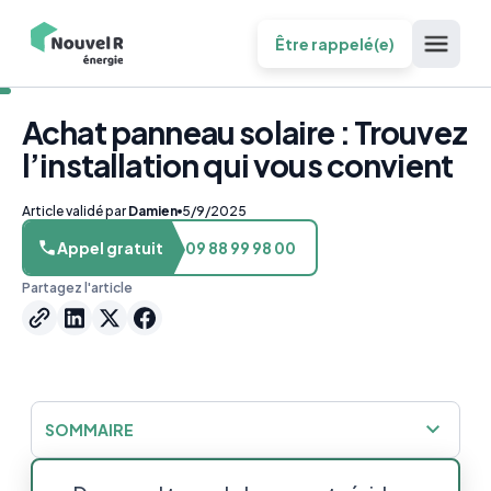
Être rappelé(e)
Achat panneau solaire : Trouvez
l’installation qui vous convient
Article validé par
Damien
5/9/2025
Appel gratuit
09 88 99 98 00
Partagez l'article
SOMMAIRE
L’achat de panneaux solaires : La solution