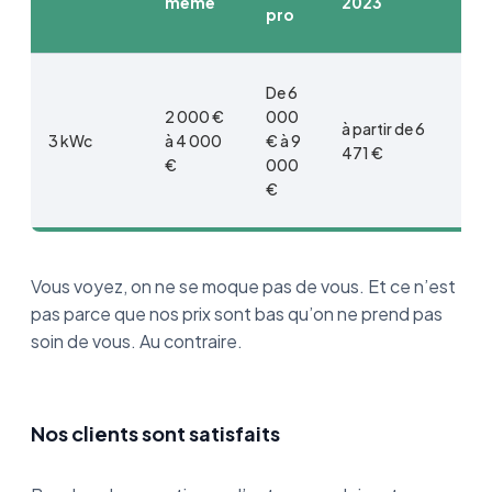
même
2023
pro
De 6
2 000 €
000
à partir de 6
3 kWc
à 4 000
€ à 9
471 €
€
000
€
Vous voyez, on ne se moque pas de vous. Et ce n’est
pas parce que nos prix sont bas qu’on ne prend pas
soin de vous. Au contraire.
Nos clients sont satisfaits