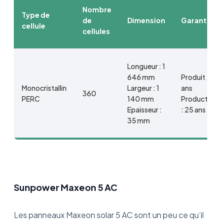
Nombre
Type de
de
Dimension
Garantie
cellule
cellules
Longueur : 1
646 mm
Produit : 20
Monocristallin
Largeur : 1
ans
360
PERC
140 mm
Productivité
Epaisseur :
: 25 ans
35 mm
Sunpower Maxeon 5 AC
Les panneaux Maxeon solar 5 AC sont un peu ce qu’il