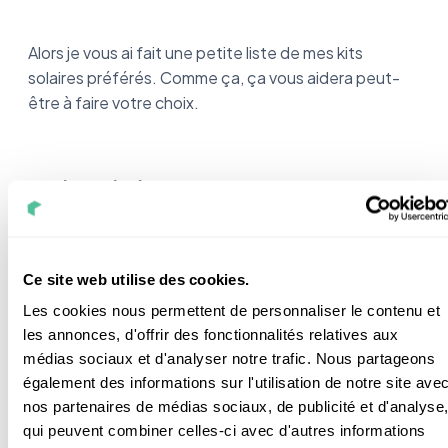
Alors je vous ai fait une petite liste de mes kits
solaires préférés. Comme ça, ça vous aidera peut-
être à faire votre choix.
Dualsun Flash 375
Les panneaux solaires Flash Shingle de chez Dualsun
font tout simplement partie des meilleures
Ce site web utilise des cookies.
références du marché.
Les cookies nous permettent de personnaliser le contenu et
les annonces, d'offrir des fonctionnalités relatives aux
Ils sont
ultra performants
grâce à leurs cellules
médias sociaux et d'analyser notre trafic. Nous partageons
monocristalline PERC qui affichent un
rendement
également des informations sur l'utilisation de notre site ave
de 20%
.
nos partenaires de médias sociaux, de publicité et d'analyse
qui peuvent combiner celles-ci avec d'autres informations