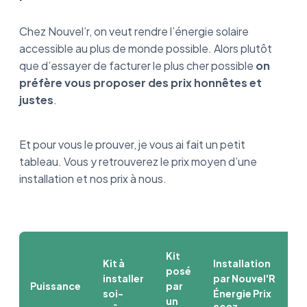
Chez Nouvel’r, on veut rendre l’énergie solaire
accessible au plus de monde possible. Alors plutôt
que d’essayer de facturer le plus cher possible
on
préfère vous proposer des prix honnêtes et
justes
.
Et pour vous le prouver, je vous ai fait un petit
tableau. Vous y retrouverez le prix moyen d’une
installation et nos prix à nous.
Kit
Kit à
Installation
posé
installer
par Nouvel'R
Puissance
par
soi-
Énergie Prix
un