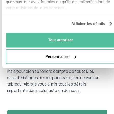
que vous leur avez fournies ou qu'ils ont collectées lors de
En plus, Dualsun a carrément soigné le design de ses
votre utilisation de leurs services.
panneaux, du coup ils s'intégreront parfaitement à
leur environnement.
Afficher les détails
Et pour couronner le tout, ils sont
faciles à installer
Tout autoriser
donc ça veut dire que l’artisan travaillera plus vite. Ce
qui signifie que vous ferez des économies sur le coût
de l’installation.
Personnaliser
Mais pour bien se rendre compte de toutes les
caractéristiques de ces panneaux, rien ne vaut un
tableau. Alors je vous ai mis tous les détails
importants dans celui juste en dessous.