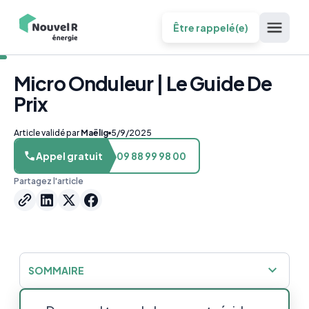
Être rappelé(e)
Micro Onduleur | Le Guide De
Prix
Article validé par
Maëlig
5/9/2025
Appel gratuit
09 88 99 98 00
Partagez l'article
SOMMAIRE
Combien coûte un micro-onduleur ?