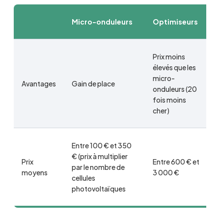
Micro-onduleurs
Optimiseurs
Prix moins
élevés que les
micro-
Avantages
Gain de place
onduleurs (20
fois moins
cher)
Entre 100 € et 350
€ (prix à multiplier
Prix
Entre 600 € et
par le nombre de
moyens
3 000 €
cellules
photovoltaïques