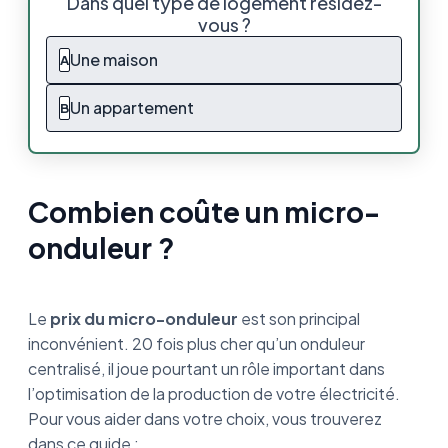
Dans quel type de logement résidez-
vous ?
Quels sont les prix des micro-onduleurs
disponibles sur le marché ?
Une maison
A
Qu’est-ce qui influence le prix d’un micro-
Un appartement
B
onduleur ?
Est-ce plus rentable d’opter pour un micro-
onduleur ou un onduleur centralisé ?
Combien coûte un micro-
En résumé
onduleur ?
Le
prix du micro-onduleur
est son principal
inconvénient. 20 fois plus cher qu’un onduleur
centralisé, il joue pourtant un rôle important dans
l’optimisation de la production de votre électricité.
Pour vous aider dans votre choix, vous trouverez
dans ce guide :