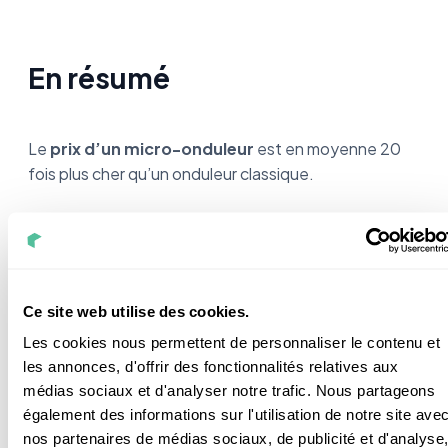
En résumé
Le
prix d’un micro-onduleur
est en moyenne 20
fois plus cher qu’un onduleur classique.
Son coût va dépendre de la
taille de votre
installation photovoltaïque et des
fonctionnalités
que vous choisirez.
Ce site web utilise des cookies.
Les cookies nous permettent de personnaliser le contenu et
Il est plus rentable qu’un onduleur centralisé, car il
les annonces, d'offrir des fonctionnalités relatives aux
fonctionne même en cas d’ombre sur vos panneaux
médias sociaux et d'analyser notre trafic. Nous partageons
solaires.
également des informations sur l'utilisation de notre site ave
nos partenaires de médias sociaux, de publicité et d'analyse