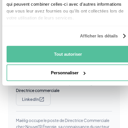
qui peuvent combiner celles-ci avec d'autres informations
Si vous avez des points à éclaircir sur votre projet
que vous leur avez fournies ou qu'ils ont collectées lors de
d’installation photovoltaïque, nous
répondons
votre utilisation de leurs services.
gratuitement
à toutes vos questions. Il vous suffit
de cliquer juste
ici
.
Afficher les détails
Tout autoriser
Personnaliser
Cet article a été validé par
Maëlig
Directrice commerciale
LinkedIn
Maëlig occupe le poste de Directrice Commerciale
chez Nouvel'R Énergie, sa connaissance du secteur