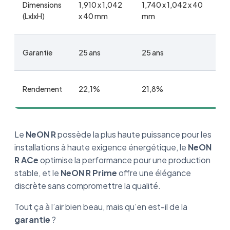
Dimensions
1,910 x 1,042
1,740 x 1,042 x 40
1
(LxlxH)
x 40 mm
mm
x
Garantie
25 ans
25 ans
2
Rendement
22,1%
21,8%
2
Le
NeON R
possède la plus haute puissance pour les
installations à haute exigence énergétique, le
NeON
R ACe
optimise la performance pour une production
stable, et le
NeON R Prime
offre une élégance
discrète sans compromettre la qualité.
Tout ça à l’air bien beau, mais qu’en est-il de la
garantie
?