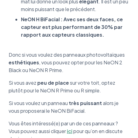
mat lui donne un look plus
élégant
. Il est un peu
moins puissant que le précédent.
NeON H BiFacial : Avec ses deux faces, ce
capteur est plus performant de 30% par
rapport aux capteurs classiques.
Donc si vous voulez des panneaux photovoltaïques
esthétiques
, vous pouvez opter pour les NeON 2
Black ou NeON R Prime.
Si vous avez
peu de place
sur votre toit, optez
plutôt pour le NeON R Prime ou R simple.
Si vous voulez un panneau
très puissant
alors je
vous proposerai le NeON BiFacial.
Vous êtes intéressé(e) par un de ces panneaux ?
Vous pouvez aussi cliquer
ici
pour qu’on en discute