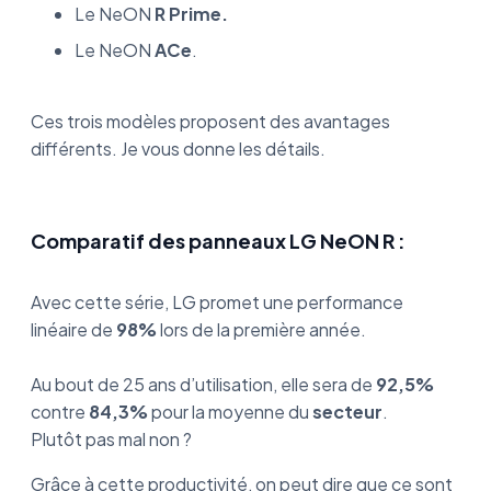
Le NeON
R Prime.
Le NeON
ACe
.
Ces trois modèles proposent des avantages
différents. Je vous donne les détails.
Comparatif des panneaux LG NeON R :
Avec cette série, LG promet une performance
linéaire de
98%
lors de la première année.
Au bout de 25 ans d’utilisation, elle sera de
92,5%
contre
84,3%
pour la moyenne du
secteur
.
Plutôt pas mal non ?
Grâce à cette productivité, on peut dire que ce sont