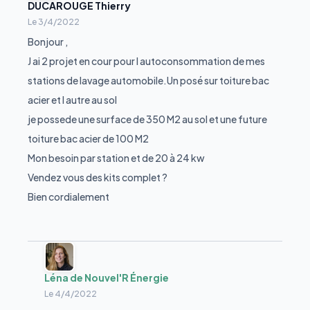
DUCAROUGE Thierry
Le
3/4/2022
Bonjour ,
J ai 2 projet en cour pour l autoconsommation de mes
stations de lavage automobile.Un posé sur toiture bac
acier et l autre au sol
je possede une surface de 350 M2 au sol et une future
toiture bac acier de 100 M2
Mon besoin par station et de 20 à 24 kw
Vendez vous des kits complet ?
Bien cordialement
Léna de Nouvel'R Énergie
Le
4/4/2022