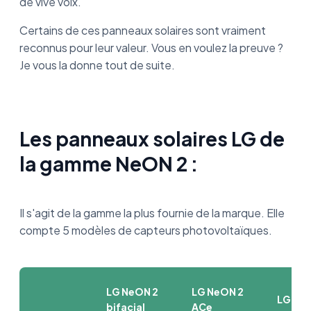
de vive voix.
Certains de ces panneaux solaires sont vraiment
reconnus pour leur valeur. Vous en voulez la preuve ?
Je vous la donne tout de suite.
Les panneaux solaires LG de
la gamme NeON 2 :
Il s'agit de la gamme la plus fournie de la marque. Elle
compte 5 modèles de capteurs photovoltaïques.
LG NeON 2
LG NeON 2
LG Ne
bifacial
ACe