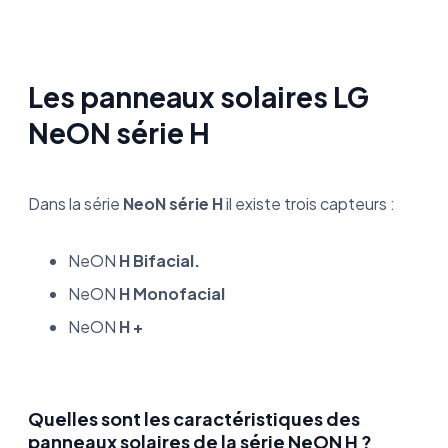
Les panneaux solaires LG
NeON série H
Dans la série
NeoN série H
il existe trois capteurs :
NeON
H Bifacial.
NeON
H Monofacial
NeON
H +
Quelles sont les caractéristiques des
panneaux solaires de la série NeON H ?