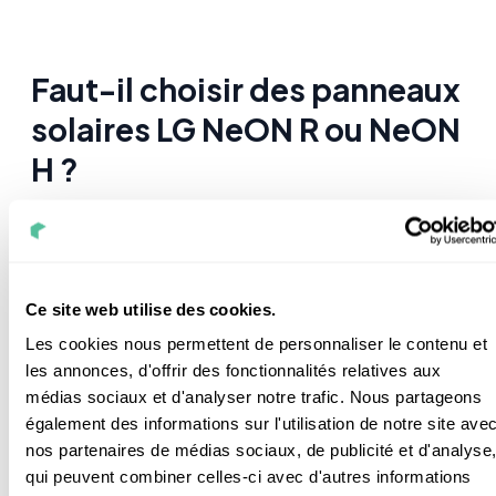
Faut-il choisir des panneaux
solaires LG NeON R ou NeON
H ?
C’est vrai qu’on peut être vite perdu(e) avec les deux
gammes de LG et les différents produits.
Ce site web utilise des cookies.
Je vous fais un petit récapitulatif des
grandes
Les cookies nous permettent de personnaliser le contenu et
caractéristiques
de chaque panneau. Comme ça,
les annonces, d'offrir des fonctionnalités relatives aux
vous pourrez choisir celui qui correspond le mieux à
médias sociaux et d'analyser notre trafic. Nous partageons
vos
attentes
.
également des informations sur l'utilisation de notre site ave
La série
NeON R
:
nos partenaires de médias sociaux, de publicité et d'analyse
qui peuvent combiner celles-ci avec d'autres informations