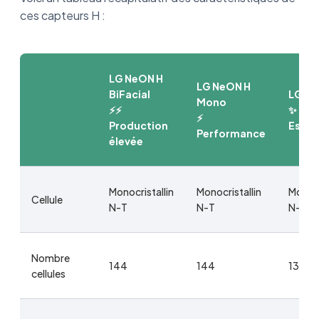
ces capteurs H :
LG NeON H
LG NeON H
BiFacial
LG Ne
Mono
⚡️⚡️
✨
⚡️
Production
Esthé
Performance
élevée
Monocristallin
Monocristallin
Monocr
Cellule
N-T
N-T
N-T
Nombre
144
144
132
cellules