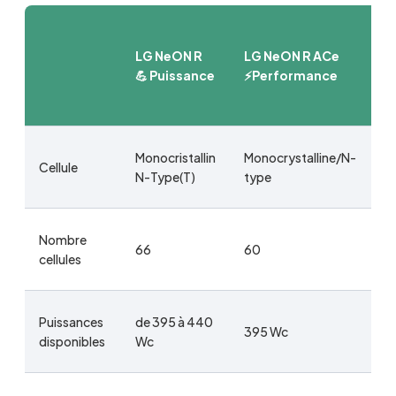
L
LG NeON R
LG NeON R ACe
P
💪 Puissance
⚡️Performance
✨
E
Monocristallin
Monocrystalline/N-
Mo
Cellule
N-Type(T)
type
N
Nombre
66
60
6
cellules
Puissances
de 395 à 440
d
395 Wc
disponibles
Wc
W