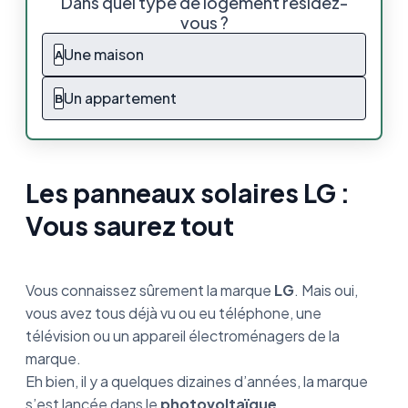
Dans quel type de logement résidez-
tout
vous ?
Les panneaux solaires LG NeON série R
Une maison
A
Les panneaux solaires LG NeON série H
Un appartement
B
Faut-il choisir des panneaux solaires LG
NeON R ou NeON H ?
Les panneaux solaires LG :
Les panneaux solaires LG de la gamme NeON
2 :
Vous saurez tout
Les certifications des panneaux solaires LG
solar
Vous connaissez sûrement la marque
LG
. Mais oui,
LG dans un futur proche :
vous avez tous déjà vu ou eu téléphone, une
télévision ou un appareil électroménagers de la
Panneau solaire LG : le résumé
marque.
Eh bien, il y a quelques dizaines d’années, la marque
Pour aller plus loin : la technologie CELLO
s’est lancée dans le
photovoltaïque
.