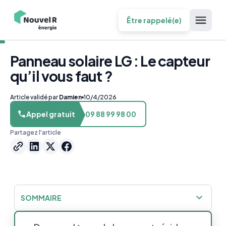
Être rappelé(e)
Panneau solaire LG : Le capteur
qu’il vous faut ?
Article validé par
Damien
10/4/2026
Appel gratuit
09 88 99 98 00
Partagez l'article
SOMMAIRE
Les panneaux solaires LG : Vous saurez