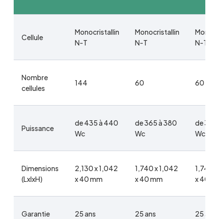
Monocristallin
Monocristallin
Monocri
Cellule
N-T
N-T
N-T
Nombre
144
60
60
cellules
de 435 à 440
de 365 à 380
de 365
Puissance
Wc
Wc
Wc
Dimensions
2,130 x 1,042
1,740 x 1,042
1,740 x
(LxlxH)
x 40 mm
x 40 mm
x 40 m
Garantie
25 ans
25 ans
25 ans