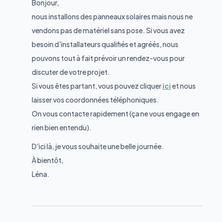
Bonjour,
nous installons des panneaux solaires mais nous ne
vendons pas de matériel sans pose. Si vous avez
besoin d'installateurs qualifiés et agréés, nous
pouvons tout à fait prévoir un rendez-vous pour
discuter de votre projet.
Si vous êtes partant, vous pouvez cliquer
ici
et nous
laisser vos coordonnées téléphoniques.
On vous contacte rapidement (ça ne vous engage en
rien bien entendu).
D'ici là, je vous souhaite une belle journée.
À bientôt,
Léna.