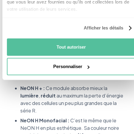
que vous leur avez fournies ou qu'ils ont collectées lors de
NeON R :
C’est le capteur solaire le
plus vendu
votre utilisation de leurs services.
de la marque. Il assure un très bon rendement
et est idéal pour les
petits toîts.
Afficher les détails
NeON R Prime :
Sa couleur noire le rend plus
esthétique
. Il est équivalent au NeON R avec
un tout peu moins de puissance (-0.6%). Il est
Tout autoriser
aussi idéal pour les petites toitures.
Personnaliser
La gamme
NeON H
:
NeON H + :
Ce module absorbe mieux la
lumière
,
réduit
au maximum la perte d’énergie
avec des cellules un peu plus grandes que la
série R.
NeON H Monofacial :
C’est le même que le
NeON H en plus esthétique. Sa couleur noire