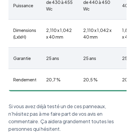
de 430 à 455
de 440 à 450
Puissance
405 
Wc
Wc
Dimensions
2,110 x 1,042
2,110 x 1,042 x
1,880 
(LxlxH)
x 40 mm
40 mm
x 40
Garantie
25 ans
25 ans
25 ans
Rendement
20,7 %
20,5 %
20,7 
Si vous avez déjà testé un de ces panneaux,
n’hésitez pas à me faire part de vos avis en
commentaire. Ça aidera grandement toutes les
personnes qui hésitent.