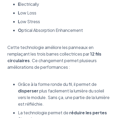
E
lectrically
L
ow Loss
L
ow Stress
O
ptical Absorption Enhancement
Cette technologie améliore les panneaux en
remplaçant les trois barres collectrices par
12 fils
circulaires
. Ce changement permet plusieurs
améliorations de performances :
Grâce à la forme ronde du fil, il permet de
disperser
plus facilement la lumière du soleil
vers le module. Sans ça, une partie de la lumière
est réfléchie.
La technologie permet de
réduire les pertes