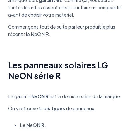
ainsi que leurs
garanties
. Comme ça, vous aurez
toutes les infos essentielles pour faire un comparatif
avant de choisir votre matériel.
Commençons tout de suite par leur produit le plus
récent : le NeON R.
Les panneaux solaires LG
NeON série R
La gamme
NeON R
est la dernière série de la marque.
On y retrouve
trois types
de panneaux :
Le NeON
R.