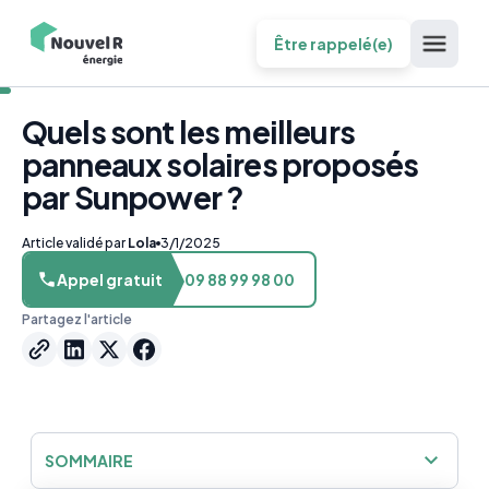
Être rappelé(e)
Quels sont les meilleurs
panneaux solaires proposés
par Sunpower ?
Article validé par
Lola
3/1/2025
Appel gratuit
09 88 99 98 00
Partagez l'article
SOMMAIRE