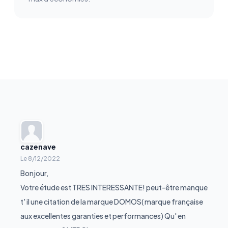
cazenave
Le
8/12/2022
Bonjour,
Votre étude est TRES INTERESSANTE! peut-être manque
t' il une citation de la marque DOMOS( marque française
aux excellentes garanties et performances) Qu' en