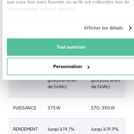
que vous leur avez fournies ou qu'ils ont collectées lors de
votre utilisation de leurs services.
PERFORMANCE
PERFORMANCE
MODÈLES
6 DC
3 DC
Afficher les détails
A partir de 250€
Tout autoriser
A partir de 300€
(prix unitaire)
(prix unitaire)
PRIX (hors
Personnaliser
A partir de 5
A partir de 7
pose)
000€
000€
(prix pour un kit
(prix pour un kit
de 3 kWc)
de 3 kWc)
PUISSANCE
375 W
370–390 W
RENDEMENT
Jusqu'à 19,1%
Jusqu'à 19,9%