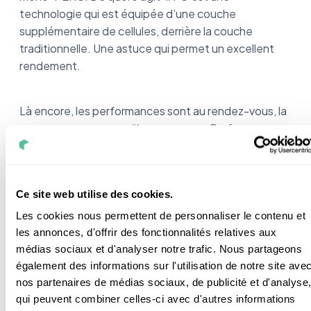
technologie qui est équipée d’une couche
supplémentaire de cellules, derrière la couche
traditionnelle. Une astuce qui permet un excellent
rendement.
Là encore, les performances sont au rendez-vous, la
marque annonce que
“Les panneaux Performance
peuvent offrir jusqu'à 8 % d'énergie supplémentaire
à surface égale pendant 25 ans par rapport aux
panneaux conventionnels mono PERC”.
Ce site web utilise des cookies.
Les cookies nous permettent de personnaliser le contenu et
Je vous donne à présent les prix et les informations
les annonces, d'offrir des fonctionnalités relatives aux
essentielles sur les 3 modèles Performance :
médias sociaux et d'analyser notre trafic. Nous partageons
Performance 6 DC Performance 3 DC et
également des informations sur l'utilisation de notre site ave
Performance 3 AC :
nos partenaires de médias sociaux, de publicité et d'analyse
qui peuvent combiner celles-ci avec d'autres informations