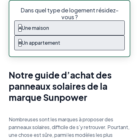
Notre guide d’achat des panneaux solaires
Dans quel type de logement résidez-
de la marque Sunpower
vous ?
Sunpower, fabricant des panneaux solaires
Une maison
A
les plus puissants d’Europe
Un appartement
B
Tout savoir sur la gamme phare de la marque :
Sunpower Maxeon
Le comparatif des modèles Maxeon 3 DC et
6 AC
Notre guide d’achat des
panneaux solaires de la
La gamme Performance de la marque
Sunpower
marque Sunpower
Avis consommateurs sur les panneaux
solaires Sunpower
Nombreuses sont les marques à proposer des
Les panneaux solaires Sunpower, en résumé
panneaux solaires, difficile de s’y retrouver. Pourtant,
une chose est sûre, parmi les modèles les plus