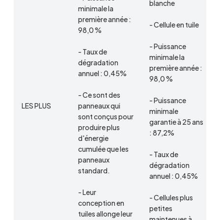
blanche
minimale la
première année :
- Cellule en tuile
98,0 %
- Puissance
- Taux de
minimale la
dégradation
première année :
annuel : 0,45%
98,0 %
- Ce sont des
- Puissance
LES PLUS
panneaux qui
minimale
sont conçus pour
garantie à 25 ans
produire plus
: 87,2%
d'énergie
cumulée que les
- Taux de
panneaux
dégradation
standard.
annuel : 0,45%
- Leur
- Cellules plus
conception en
petites
tuiles allonge leur
maintenues à