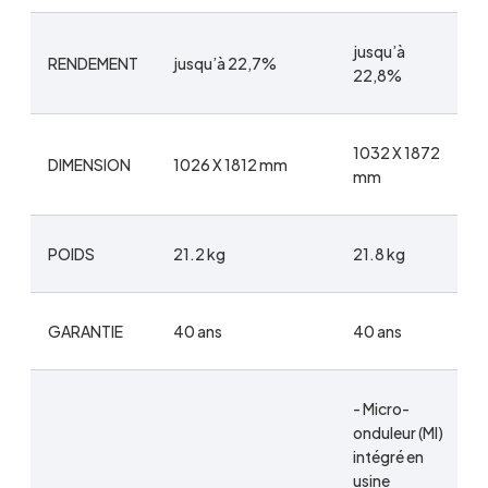
jusqu’à
RENDEMENT
jusqu’à 22,7%
22,8%
1032 X 1872
DIMENSION
1026 X 1812 mm
mm
POIDS
21.2 kg
21.8 kg
GARANTIE
40 ans
40 ans
- Micro-
onduleur (MI)
intégré en
usine