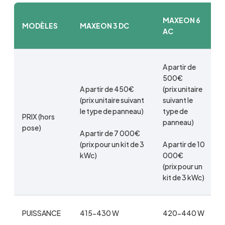
MAXEON 6
MODÈLES
MAXEON 3 DC
AC
A partir de
500€
A partir de 450€
(prix unitaire
(prix unitaire suivant
suivant le
le type de panneau)
type de
PRIX (hors
panneau)
pose)
A partir de 7 000€
(prix pour un kit de 3
A partir de 10
kWc)
000€
(prix pour un
kit de 3 kWc)
PUISSANCE
415-430 W
420-440 W