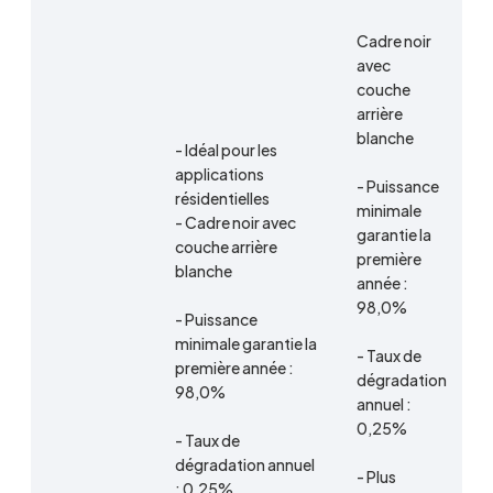
Cadre noir
avec
couche
arrière
blanche
- Idéal pour les
applications
- Puissance
résidentielles
minimale
- Cadre noir avec
garantie la
couche arrière
première
blanche
année :
98,0%
- Puissance
minimale garantie la
- Taux de
première année :
dégradation
98,0%
annuel :
0,25%
- Taux de
dégradation annuel
- Plus
: 0,25%