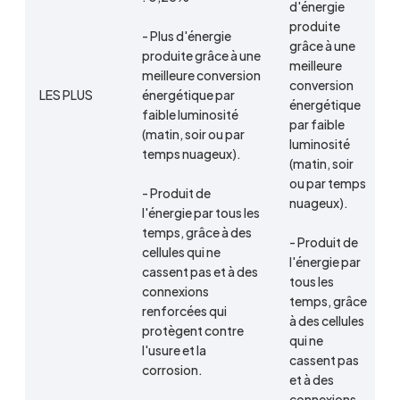
d'énergie
produite
- Plus d'énergie
grâce à une
produite grâce à une
meilleure
meilleure conversion
conversion
LES PLUS
énergétique par
énergétique
faible luminosité
par faible
(matin, soir ou par
luminosité
temps nuageux).
(matin, soir
ou par temps
- Produit de
nuageux).
l'énergie par tous les
temps, grâce à des
- Produit de
cellules qui ne
l'énergie par
cassent pas et à des
tous les
connexions
temps, grâce
renforcées qui
à des cellules
protègent contre
qui ne
l'usure et la
cassent pas
corrosion.
et à des
connexions