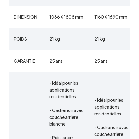
DIMENSION
1086 X 1808 mm
1160 X 1690 mm
POIDS
21 kg
21 kg
GARANTIE
25 ans
25 ans
- Idéal pour les
applications
résidentielles
- Idéal pour les
applications
- Cadre noir avec
résidentielles
couche arrière
blanche
- Cadre noir avec
couche arrière
- Puissance