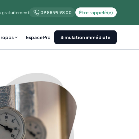
 gratuitement
09 88 99 98 00
Être rappelé(e)
propos
Espace Pro
Simulation immédiate