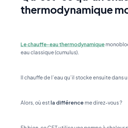
thermodynamique mo
Le chauffe-eau thermodynamique
monobloc
eau classique (cumulus).
Il chauffe de l’eau qu’il stocke ensuite dans 
Alors, où est
la différence
me direz-vous ?
Eh bien, ce CET utilise une pompe à chaleur p