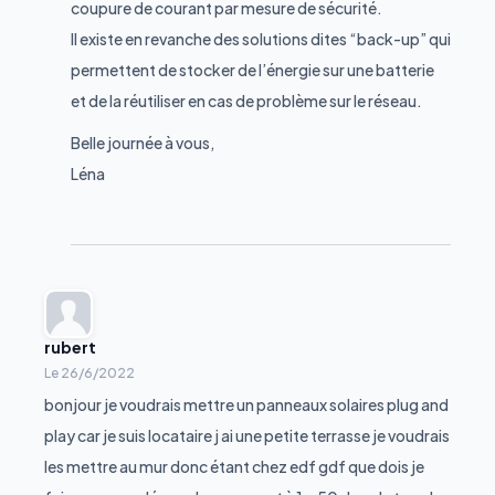
coupure de courant par mesure de sécurité.
Il existe en revanche des solutions dites “back-up” qui
permettent de stocker de l’énergie sur une batterie
et de la réutiliser en cas de problème sur le réseau.
Belle journée à vous,
Léna
rubert
Le
26/6/2022
bonjour je voudrais mettre un panneaux solaires plug and
play car je suis locataire j ai une petite terrasse je voudrais
les mettre au mur donc étant chez edf gdf que dois je