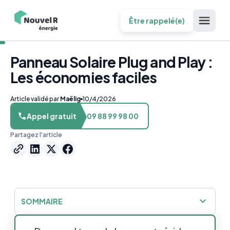
Être rappelé(e)
Panneau Solaire Plug and Play :
Les économies faciles
Article validé par
Maëlig
10/4/2026
Appel gratuit
09 88 99 98 00
Partagez l'article
SOMMAIRE
Panneau solaire plug and play : Une