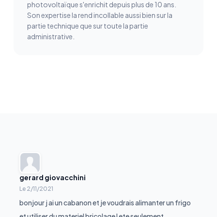
photovoltaïque s'enrichit depuis plus de 10 ans.
Son expertise la rend incollable aussi bien sur la
partie technique que sur toute la partie
administrative.
gerard giovacchini
Le
2/11/2021
bonjour j ai un cabanon et je voudrais alimanter un frigo
et utiliser du materiel bricolage l ete seulement