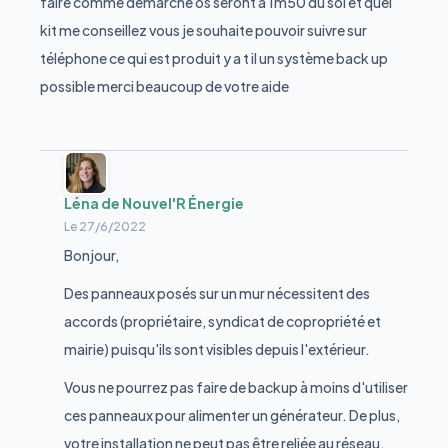
faire comme démarche os seront à 1m50 du sol et quel
kit me conseillez vous je souhaite pouvoir suivre sur
téléphone ce qui est produit y a t il un système back up
possible merci beaucoup de votre aide
Léna de Nouvel'R Énergie
Le
27/6/2022
Bonjour,
Des panneaux posés sur un mur nécessitent des
accords (propriétaire, syndicat de copropriété et
mairie) puisqu'ils sont visibles depuis l'extérieur.
Vous ne pourrez pas faire de backup à moins d'utiliser
ces panneaux pour alimenter un générateur. De plus,
votre installation ne peut pas être reliée au réseau.