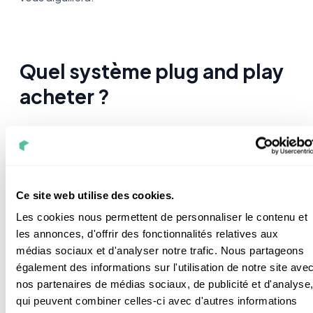
Quel système plug and play
acheter ?
On trouve de plus en plus de marque proposant des
systèmes plug and play comme par exemple
sunology
,
beem energy
,
beOn
...
Ce site web utilise des cookies.
On entend également parler des
kits Enphase
, enfin
Les cookies nous permettent de personnaliser le contenu et
plus précisément des kits comprenant des micro-
les annonces, d'offrir des fonctionnalités relatives aux
onduleurs signés Enphase.
médias sociaux et d'analyser notre trafic. Nous partageons
également des informations sur l'utilisation de notre site ave
Les caractéristiques les plus importantes sont le prix
nos partenaires de médias sociaux, de publicité et d'analyse
et la puissance.
qui peuvent combiner celles-ci avec d'autres informations