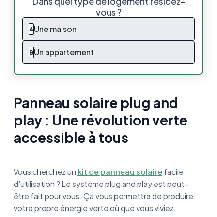
Dans quel type de logement résidez-
révolution verte accessible à tous
vous ?
Qu’est-ce qu’un panneau solaire plug and
Une maison
A
play ?
Un appartement
B
Quel est le prix d’un panneau solaire plug and
play ?
Comment calculer la puissance à installer ?
Panneau solaire plug and
Acheter un seul panneau plug and play : est-
play : Une révolution verte
ce rentable ?
accessible à tous
Quel système plug and play acheter ?
Panneau solaire plug and play : Le bilan
Vous cherchez un
kit de panneau solaire
facile
d’utilisation ? Le système plug and play est peut-
être fait pour vous. Ça vous permettra de produire
votre propre énergie verte où que vous viviez.