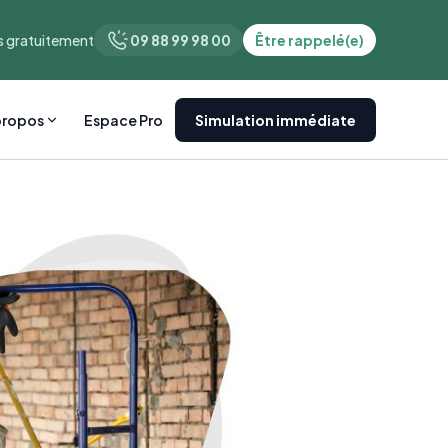
 gratuitement
09 88 99 98 00
Être rappelé(e)
propos
Espace Pro
Simulation immédiate