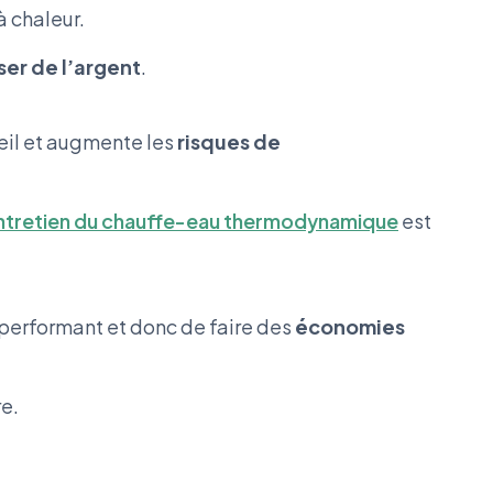
à chaleur.
er de l’argent
.
eil et augmente les
risques de
ntretien du chauffe-eau thermodynamique
est
performant et donc de faire des
économies
e.