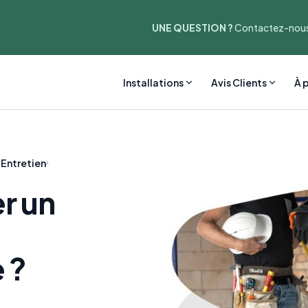
UNE QUESTION ?
Contactez-nous
Installations
Avis Clients
À 
Entretien
r un
 ?