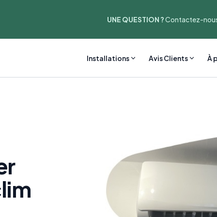
UNE QUESTION ?
Contactez-nous
Installations
Avis Clients
À 
er
clim