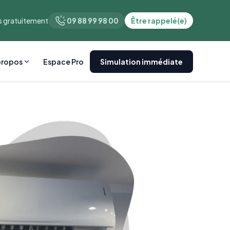
 gratuitement
09 88 99 98 00
Être rappelé(e)
propos
Espace Pro
Simulation immédiate