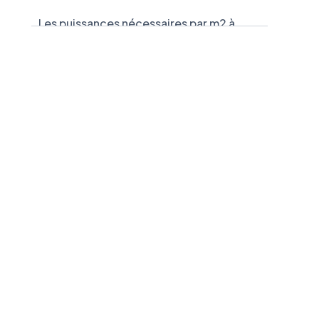
Les puissances nécessaires par m2 à
chauffer
Pensez à faire valider votre calcul par un
professionnel
Calcul de puissance pour une clim
réversible, en résumé