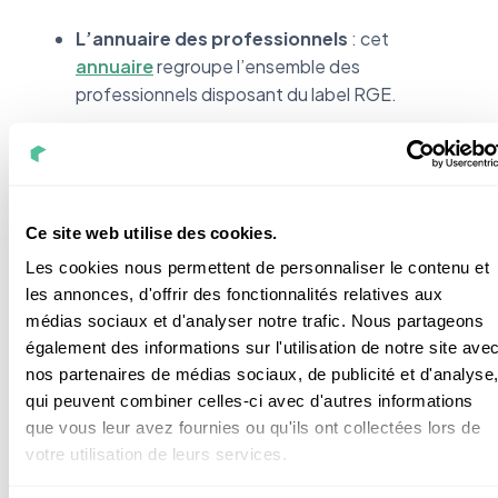
L’annuaire des professionnels
: cet
annuaire
regroupe l’ensemble des
professionnels disposant du label RGE.
Le site internet du professionnel :
s’il est
certifié, il est fort probable qu’il le mette en
avant.
Le devis
: le label doit apparaître directement
Ce site web utilise des cookies.
sur le devis.
Les cookies nous permettent de personnaliser le contenu et
La demande expresse :
si vous ne voyez
les annonces, d'offrir des fonctionnalités relatives aux
aucune trace, vous pouvez aussi demander à
médias sociaux et d'analyser notre trafic. Nous partageons
l’artisan sa certification.
également des informations sur l'utilisation de notre site ave
nos partenaires de médias sociaux, de publicité et d'analyse
qui peuvent combiner celles-ci avec d'autres informations
Faisons un petit topo sur cette qualification pour les
que vous leur avez fournies ou qu'ils ont collectées lors de
pompes à chaleur. Comme ça, vous n'oublierez rien.
votre utilisation de leurs services.