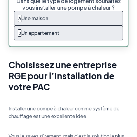
Dans quelle type de logement souhaitez
l’installation de votre PAC
vous installer une pompe à chaleur ?
Qu’est-ce que la certification RGE ?
Une maison
A
Pourquoi faire appel à une entreprise RGE
Un appartement
B
pour l’installation de sa pompe à chaleur ?
Où trouver une entreprise certifiée RGE
pour une pompe à chaleur ?
Choisissez une entreprise
En résumé
RGE pour l’installation de
votre PAC
Installer une pompe à chaleur comme système de
chauffage est une excellente idée.
Vous le savez sûrement, mais c’est la solution la plus