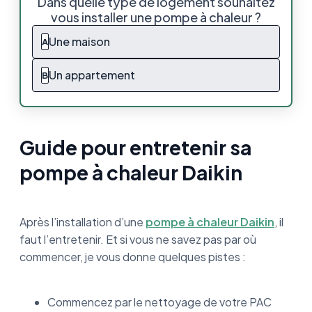
Dans quelle type de logement souhaitez
Daikin
vous installer une pompe à chaleur ?
Le nettoyage à faire soi-même sur une PAC
Une maison
A
Daikin
Un appartement
B
L’entretien de sa pompe à chaleur Daikin par
un professionnel
Le contrat de maintenance Daikin
Guide pour entretenir sa
Entretien pompe à chaleur Daikin : Résumé
pompe à chaleur Daikin
Après l’installation d’une
pompe à chaleur Daikin
, il
faut l’entretenir. Et si vous ne savez pas par où
commencer, je vous donne quelques pistes :
Commencez par le nettoyage de votre PAC