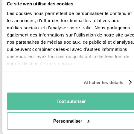
Daikin : Résumé
Ce site web utilise des cookies.
Les cookies nous permettent de personnaliser le contenu et
les annonces, d'offrir des fonctionnalités relatives aux
Voici ce qu’il faut retenir sur l’entretien de la pompe à
médias sociaux et d'analyser notre trafic. Nous partageons
chaleur Daikin :
également des informations sur l'utilisation de notre site ave
nos partenaires de médias sociaux, de publicité et d'analyse
qui peuvent combiner celles-ci avec d'autres informations
que vous leur avez fournies ou qu'ils ont collectées lors de
Vous pouvez nettoyer le filtre à air et l’unité
votre utilisation de leurs services.
extérieure par vous-même ;
Pour les autres manipulations, je vous conseille
Afficher les détails
de recourir à un chauffagiste RGE ;
Et pour économiser à chaque nouvelle
Tout autoriser
intervention, il y a aussi le contrat d’entretien.
Personnaliser