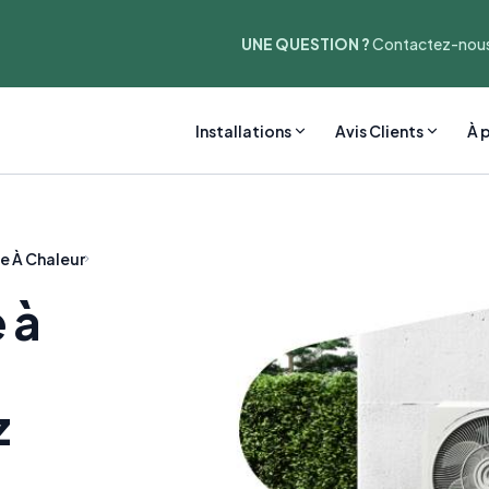
UNE QUESTION ?
Contactez-nous
Installations
Avis Clients
À 
e À Chaleur
 à
z