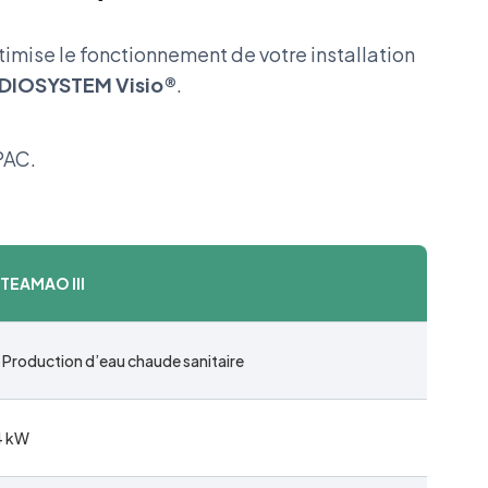
imise le fonctionnement de votre installation
IOSYSTEM Visio®
.
PAC.
 TEAMAO III
Production d’eau chaude sanitaire
14 kW