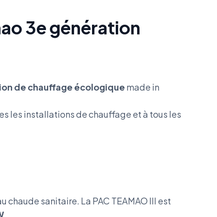
mao 3e génération
ion de chauffage écologique
made in
es les installations de chauffage et à tous les
eau chaude sanitaire. La PAC TEAMAO III est
W
.