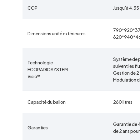
COP
Jusqu’à 4,35
790*920*370
Dimensions unité extérieures
820*940*460
Système de pi
Technologie
suivent les f
ECORADIOSYSTEM
Gestion de 2
Visio®
Modulation d
Capacité du ballon
260 litres
Garantie de 4
Garanties
de 2 ans pou