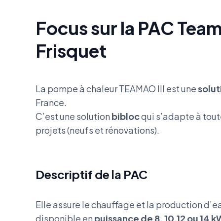
Focus sur la PAC Tea
Frisquet
La pompe à chaleur TEAMAO III est une
solut
France.
C’est une solution
bibloc
qui s’adapte à tout
projets (neufs et rénovations).
Descriptif de la PAC
Elle assure le chauffage et la production d’
disponible en
puissance de 8, 10,12 ou 14 k