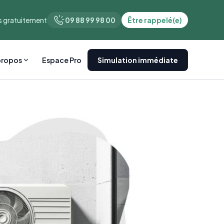
 gratuitement
09 88 99 98 00
Être rappelé(e)
propos
Espace Pro
Simulation immédiate