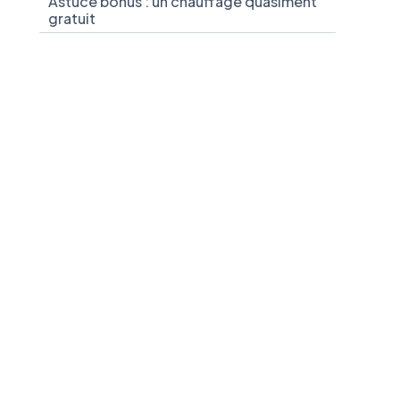
Astuce bonus : un chauffage quasiment
gratuit