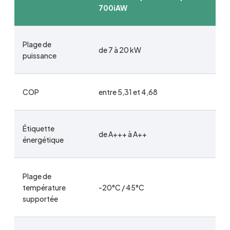
700iAW
Plage de
de 7 à 20 kW
puissance
COP
entre 5,31 et 4,68
Étiquette
de A+++ à A++
énergétique
Plage de
température
-20°C / 45°C
supportée