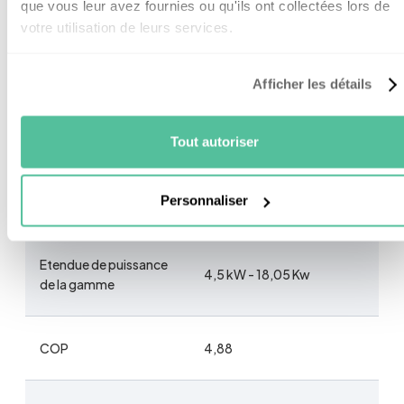
que vous leur avez fournies ou qu'ils ont collectées lors de
votre utilisation de leurs services.
Plage de température
-25°C / 43°C
supportée
Afficher les détails
Thermostat connecté
Contrôle à distance
Tout autoriser
Fonctionnalités
Climatisation ECS si
raccordé à un ballon d’eau
chaude
Personnaliser
Etendue de puissance
4,5 kW - 18,05 Kw
de la gamme
COP
4,88