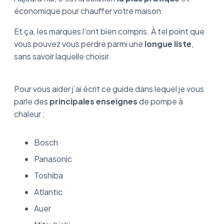
Les pompes à chaleur Saunier Duval
économique pour chauffer votre maison.
La marque de pompe à chaleur Technibel
Et ça, les marques l’ont bien compris. À tel point que
vous pouvez vous perdre parmi une
longue liste
,
La marque de pompe à chaleur Danfoss
sans savoir laquelle choisir.
Quelle marque de pompe à chaleur choisir ?
Pour vous aider j’ai écrit ce guide dans lequel je vous
FAQ
parle des
principales enseignes
de pompe à
chaleur :
Bosch
Panasonic
Toshiba
Atlantic
Auer