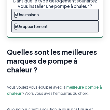
Dans quelle type de logement souhaitez
pompe à chaleur ?
vous installer une pompe à chaleur ?
Les pompes à chaleur Bosch
Une maison
A
Les pompes à chaleur Panasonic
Un appartement
B
Les pompes à chaleur Toshiba
Les pompes à chaleur Atlantic
Quelles sont les meilleures
Les pompes à chaleur Auer
marques de pompe à
chaleur ?
Les pompes à chaleur Mitsubishi
Les pompes à chaleur Daikin
Vous voulez vous équiper avec la
meilleure pompe à
Les pompes à chaleur De Dietrich
chaleur
? Alors vous avez l’embarras du choix.
Les pompes à chaleur Frisquet
Aujourd’hui, c’est la solution
la plus pratique
et