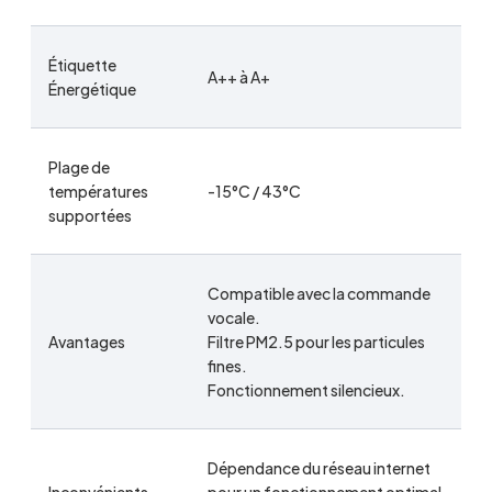
Étiquette
A++ à A+
Énergétique
Plage de
températures
-15°C / 43°C
supportées
Compatible avec la commande
vocale.
Avantages
Filtre PM2.5 pour les particules
fines.
Fonctionnement silencieux.
Dépendance du réseau internet