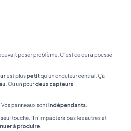
ouvait poser problème. C’est ce qui a poussé
ur
est plus
petit
qu’un onduleur central. Ça
au
. Ou un pour
deux capteurs
. Vos panneaux sont
indépendants
.
 seul touché. Il n’impactera pas les autres et
nuer à produire
.