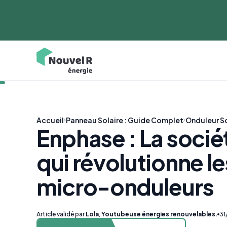
Accueil
Panneau Solaire : Guide Complet
Onduleur So
Enphase : La socié
qui révolutionne le
micro-onduleurs
Article validé par
Lola
,
Youtubeuse énergies renouvelables.
31