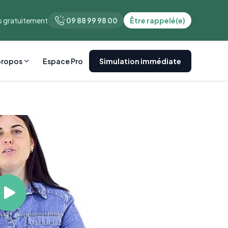
 gratuitement
09 88 99 98 00
Être rappelé(e)
propos
Espace Pro
Simulation immédiate