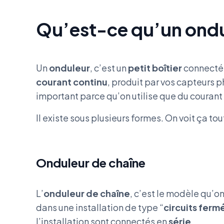
Qu’est-ce qu’un ondu
Un
onduleur
, c’est un
petit boîtier
connecté a
courant continu
, produit par vos capteurs 
important parce qu’on utilise que du courant
Il existe sous plusieurs formes. On voit ça tou
Onduleur de chaîne
L’
onduleur de chaîne
, c’est le modèle qu’on
dans une installation de type “
circuits ferm
l’installation sont connectés en
série
.