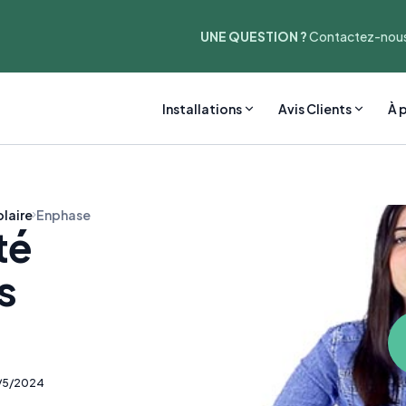
UNE QUESTION ?
Contactez-nous
Installations
Avis Clients
À 
laire
Enphase
té
s
/5/2024