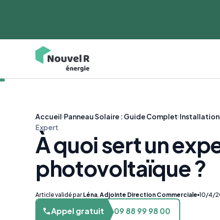
Accueil
Panneau Solaire : Guide Complet
Installation
Expert
À quoi sert un expe
photovoltaïque ?
Article validé par
Léna
,
Adjointe Direction Commerciale
10/4/
Appel gratuit
09 88 99 98 00