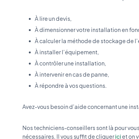
À lire un devis,
À dimensionner votre installation en fon
À calculer la méthode de stockage de l’é
À installer l’équipement,
À contrôler une installation,
À intervenir en cas de panne,
À répondre à vos questions.
Avez-vous besoin d’aide concernant une insta
Nos techniciens-conseillers sont là pour vou
nécessaires. Il vous suffit de cliquer
ici
et on 