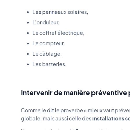
Les panneaux solaires,
L'onduleur,
Le coffret électrique,
Le compteur,
Le câblage,
Les batteries.
Intervenir de manière préventive p
Comme le dit le proverbe « mieux vaut préveni
globale, mais aussi celle des
installations s