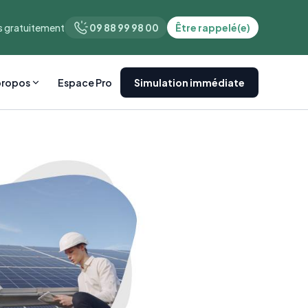
 gratuitement
09 88 99 98 00
Être rappelé(e)
propos
Espace Pro
Simulation immédiate