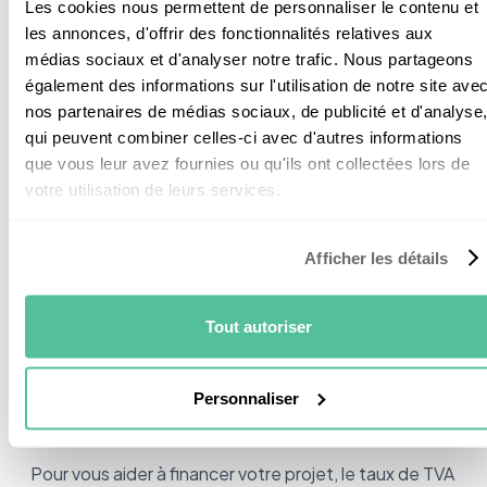
Les cookies nous permettent de personnaliser le contenu et
les annonces, d'offrir des fonctionnalités relatives aux
médias sociaux et d'analyser notre trafic. Nous partageons
également des informations sur l'utilisation de notre site ave
nos partenaires de médias sociaux, de publicité et d'analyse
Quel est le coût d'une
qui peuvent combiner celles-ci avec d'autres informations
que vous leur avez fournies ou qu'ils ont collectées lors de
installation de panneaux
votre utilisation de leurs services.
solaires à Paris ?
Afficher les détails
Si le coût moyen d'une installation de panneaux
solaires varie notamment selon le nombre de
Tout autoriser
panneaux, leur puissance, la configuration de la
toiture ou encore la complexité du chantier, il faut
Personnaliser
compter minimum 2 500 euros / kWc (kilowatt-
crête).
Pour vous aider à financer votre projet, le taux de TVA