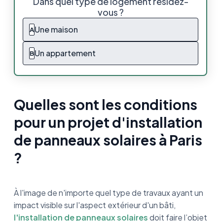
Dans quel type de logement résidez-
d'installation de panneaux solaires à Paris ?
vous ?
Quelles sont les contraintes d'installation de
Une maison
A
panneaux solaires à Paris ?
Un appartement
B
Comment installer des panneaux solaires en
copropriété à Paris ?
Quels professionnels contacter pour une
installation de panneaux solaires à Paris ?
Quelles sont les conditions
pour un projet d'installation
Nouvel'R Énergie installe des panneaux
solaires à Paris
de panneaux solaires à Paris
Choisissez un installateur qui a déjà installé
?
en région Parisienne
Quel est le coût d'une installation de
À l'image de n'importe quel type de travaux ayant un
panneaux solaires à Paris ?
impact visible sur l'aspect extérieur d'un bâti,
Panneau solaire à Paris, on résume
l'installation de panneaux solaires
doit faire l’objet