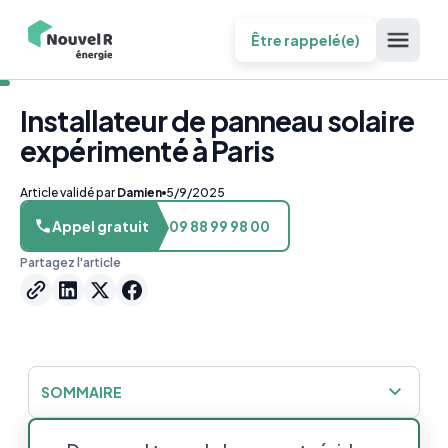
Être rappelé(e)
Installateur de panneau solaire
expérimenté à Paris
Article validé par
Damien
5/9/2025
Appel gratuit
09 88 99 98 00
Partagez l'article
SOMMAIRE
Quelles sont les conditions pour un projet