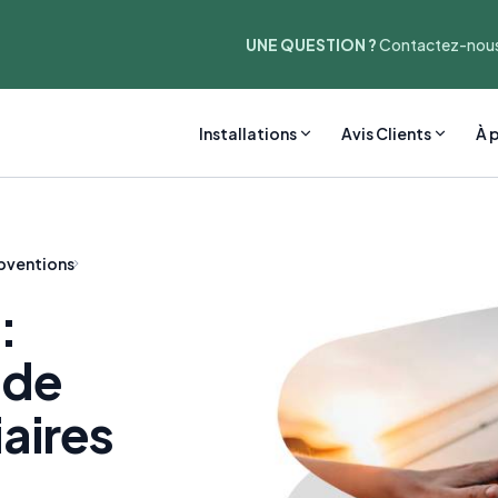
UNE QUESTION ?
Contactez-nous
Installations
Avis Clients
À 
bventions
:
 de
iaires