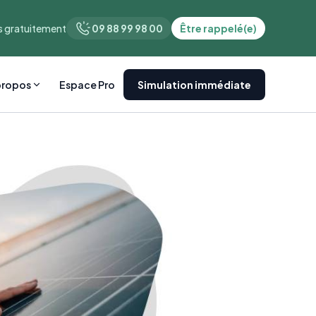
 gratuitement
09 88 99 98 00
Être rappelé(e)
propos
Espace Pro
Simulation immédiate