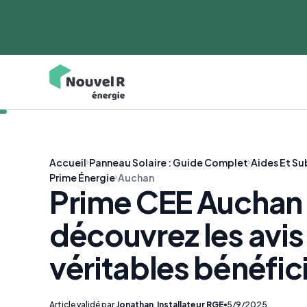
Accueil
Panneau Solaire : Guide Complet
Aides Et Su
Prime Énergie
Auchan
Prime CEE Auchan 
découvrez les avis
véritables bénéfic
Article validé par
Jonathan
,
Installateur RGE
5/9/2025