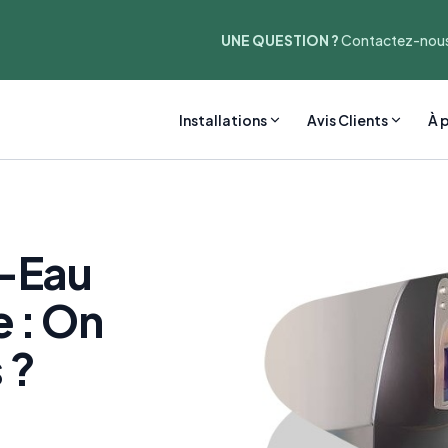
UNE QUESTION ?
Contactez-nous
Installations
Avis Clients
À 
e-Eau
 : On
 ?