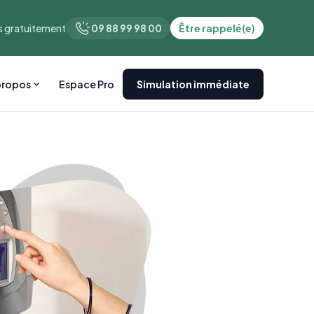
 gratuitement
09 88 99 98 00
Être rappelé(e)
propos
Espace Pro
Simulation immédiate