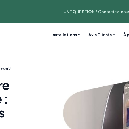
UNE QUESTION ?
Contactez-nous
Installations
Avis Clients
À 
ement
re
 :
s