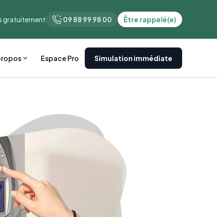
 gratuitement
09 88 99 98 00
Être rappelé(e)
propos
Espace Pro
Simulation immédiate