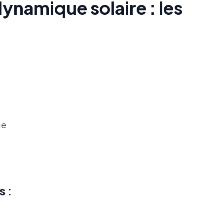
namique solaire : les
ue
 :