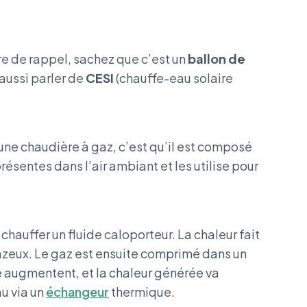
re de rappel, sachez que c’est un
ballon de
 aussi parler de
CESI
(chauffe-eau solaire
une chaudière à gaz, c’est qu’il est composé
résentes dans l’air ambiant et les utilise pour
chauffer un fluide caloporteur. La chaleur fait
 gazeux. Le gaz est ensuite comprimé dans un
e augmentent, et la chaleur générée va
u via un
échangeur
thermique.