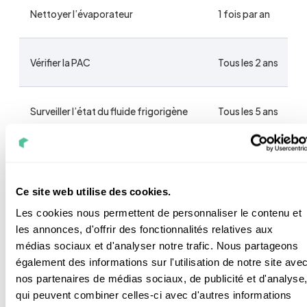
Nettoyer l’évaporateur
1 fois par an
Vérifier la PAC
Tous les 2 ans
Surveiller l’état du fluide frigorigène
Tous les 5 ans
Détartrer l’appareil
Tous les 3 ans
Ce site web utilise des cookies.
Vérifier les circuits électriques
Tous les 2 ans
Les cookies nous permettent de personnaliser le contenu et
les annonces, d'offrir des fonctionnalités relatives aux
médias sociaux et d'analyser notre trafic. Nous partageons
Vidange
En cas de gel
également des informations sur l'utilisation de notre site ave
nos partenaires de médias sociaux, de publicité et d'analyse
qui peuvent combiner celles-ci avec d'autres informations