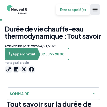
Être rappelé(e)
Durée de vie chauffe-eau
thermodynamique : Tout savoir
Article validé par
Maxime
4/24/2023
Appel gratuit
09 88 99 98 00
Partagez l'article
SOMMAIRE
Tout savoir sur la durée de
Tout savoir sur la durée de vie d’un