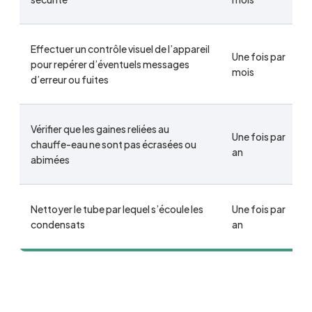
Effectuer un contrôle visuel de l’appareil
Une fois par
pour repérer d’éventuels messages
mois
d’erreur ou fuites
Vérifier que les gaines reliées au
Une fois par
chauffe-eau ne sont pas écrasées ou
an
abimées
Nettoyer le tube par lequel s’écoule les
Une fois par
condensats
an