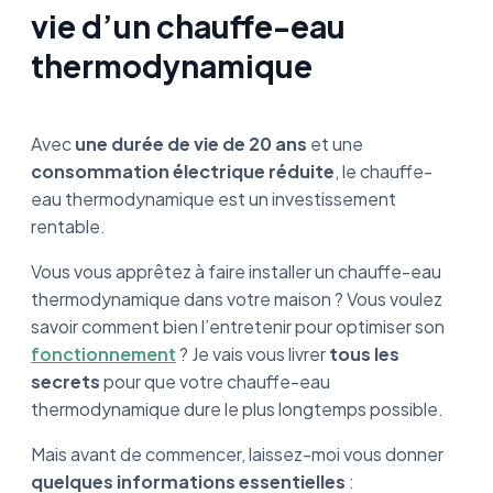
chauffe-eau thermodynamique
vie d’un chauffe-eau
thermodynamique
Quelle est la durée de vie d’un chauffe-eau
thermodynamique ?
Quels éléments jouent sur la longévité d’un
Avec
une durée de vie de 20 ans
et une
ballon d’eau chaude thermodynamique ?
consommation électrique réduite
, le chauffe-
eau thermodynamique est un investissement
Comment optimiser la durée de vie de son
chauffe-eau thermodynamique ?
rentable.
Vous vous apprêtez à faire installer un chauffe-eau
Combien coûte l’entretien d’un chauffe-eau
thermodynamique par un plombier-
thermodynamique dans votre maison ? Vous voulez
chauffagiste ?
savoir comment bien l’entretenir pour optimiser son
fonctionnement
? Je vais vous livrer
tous les
Quels éléments indiquent qu’il est temps de
secrets
pour que votre chauffe-eau
changer son CET ?
thermodynamique dure le plus longtemps possible.
Ce qu’il faut retenir sur la durée de vie du
Mais avant de commencer, laissez-moi vous donner
chauffe eau thermodynamique
quelques informations essentielles
: