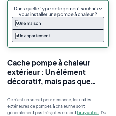
Cache pompe à chaleur extérieur : Un
Dans quelle type de logement souhaitez
élément décoratif, mais pas que…
vous installer une pompe à chaleur ?
Pourquoi utiliser un cache pompe à chaleur
Une maison
A
extérieur ?
Un appartement
B
Comment bien choisir son cache pompe à
chaleur ?
Combien coûte un cache pompe à chaleur ?
Cache pompe à chaleur
Fabriquer un cache pompe à chaleur soi-
extérieur : Un élément
même : C’est possible
décoratif, mais pas que…
Le cache pompe à chaleur extérieur en
résumé
Ce n’est un secret pour personne, les unités
extérieures de pompes à chaleur ne sont
généralement pas très jolies ou sont
bruyantes
. Du