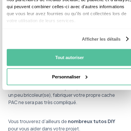
cache PAC.
qui peuvent combiner celles-ci avec d'autres informations
que vous leur avez fournies ou qu'ils ont collectées lors de
votre utilisation de leurs services.
Fabriquer un cache pompe à
Afficher les détails
chaleur soi-même : C’est
possible
Tout autoriser
Personnaliser
Vous n’avez pas trouvé de cache clim qui vous
convienne ? Vous trouvez ça trop cher ? Si vous êtes
un peu bricoleur(se), fabriquer votre propre cache
PAC ne sera pas très compliqué.
Vous trouverez d’ailleurs de
nombreux tutos DIY
pour vous aider dans votre projet.