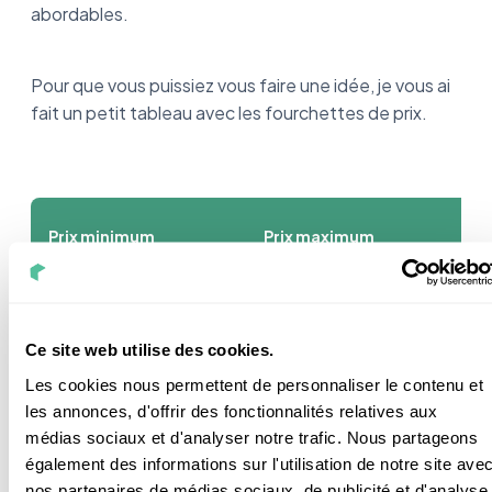
abordables.
Pour que vous puissiez vous faire une idée, je vous ai
fait un petit tableau avec les fourchettes de prix.
Prix minimum
Prix maximum
150 €
1 000 €
Ce site web utilise des cookies.
Les cookies nous permettent de personnaliser le contenu et
Vous êtes patient(e) ? Vous avez des aptitudes pour
les annonces, d'offrir des fonctionnalités relatives aux
médias sociaux et d'analyser notre trafic. Nous partageons
le bricolage ? Alors vous pouvez faire baisser le prix de
également des informations sur l'utilisation de notre site ave
votre installation en fabriquant vous même votre
nos partenaires de médias sociaux, de publicité et d'analyse