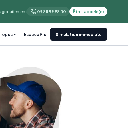
 gratuitement
09 88 99 98 00
Être rappelé(e)
propos
Espace Pro
Simulation immédiate