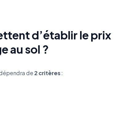
tent d’établir le prix
e au sol ?
l dépendra de
2 critères
: