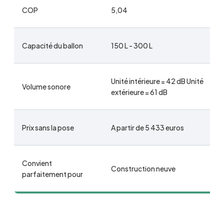
COP
5,04
Capacité du ballon
150 L - 300 L
Unité intérieure = 42 dB Unité
Volume sonore
extérieure = 61 dB
Prix sans la pose
A partir de 5 433 euros
Convient
Construction neuve
parfaitement pour