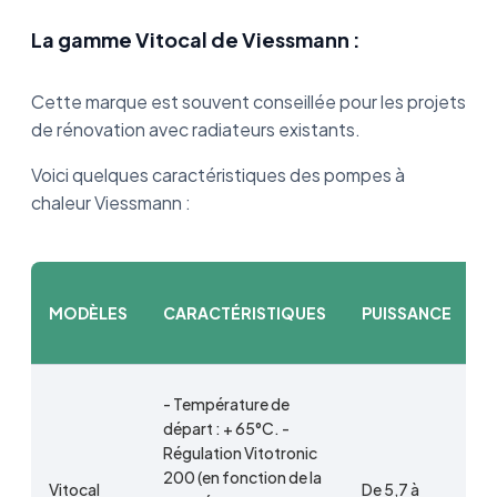
La gamme Vitocal de Viessmann :
Cette marque est souvent conseillée pour les projets
de rénovation avec radiateurs existants.
Voici quelques caractéristiques des pompes à
chaleur Viessmann :
MODÈLES
CARACTÉRISTIQUES
PUISSANCE
- Température de
départ : + 65°C. -
Régulation Vitotronic
200 (en fonction de la
D
Vitocal
De 5,7 à