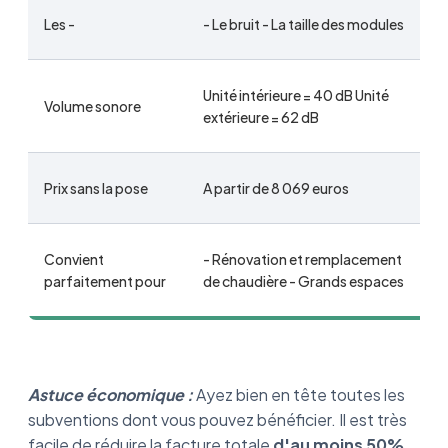
Les -
- Le bruit - La taille des modules
Unité intérieure = 40 dB Unité
Volume sonore
extérieure = 62 dB
Prix sans la pose
A partir de 8 069 euros
Convient
- Rénovation et remplacement
parfaitement pour
de chaudière - Grands espaces
Astuce économique :
Ayez bien en tête toutes les
subventions dont vous pouvez bénéficier. Il est très
facile de réduire la facture totale
d'au moins 50%