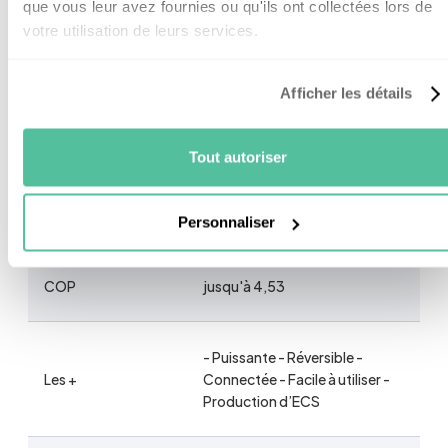
que vous leur avez fournies ou qu'ils ont collectées lors de
Capacité du ballon
190 L
votre utilisation de leurs services.
Eau chaude à 40°c
245 L
Afficher les détails
disponible
Tout autoriser
Températures de
fonctionnement
-20°C / +60°C
supportées
Personnaliser
COP
jusqu'à 4,53
- Puissante - Réversible -
Les +
Connectée - Facile à utiliser -
Production d’ECS