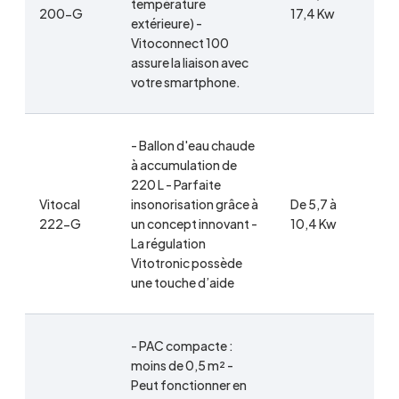
température
4
200-G
17,4 Kw
extérieure) -
6
Vitoconnect 100
assure la liaison avec
votre smartphone.
- Ballon d'eau chaude
à accumulation de
220 L - Parfaite
Vitocal
insonorisation grâce à
De 5,7 à
D
222-G
un concept innovant -
10,4 Kw
à
La régulation
Vitotronic possède
une touche d’aide
- PAC compacte :
moins de 0,5 m² -
Peut fonctionner en