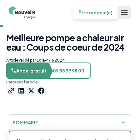
Être rappelé(e)
Meilleure pompe a chaleur air
eau : Coups de coeur de 2024
Article validé par
Lola
4/11/2024
Appel gratuit
09 88 99 98 00
Partagez l'article
SOMMAIRE
La pompe à chaleur air-eau : Un