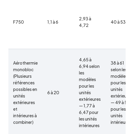
2,93 à
F750
1,1 à 6
40 à 53
4,72
4,65 à
Aérothermie
38 à 61
6,94 selon
monobloc
selon les
les
(Plusieurs
modèles
modèles
références
pour les
pour les
possibles en
unités
6 à 20
unités
unités
extérieures
extérieures
extérieures
— 49 à 57
— 1,77 à
et
pour les
6,47 pour
intérieures à
unités
les unités
combiner)
intérieures
intérieures