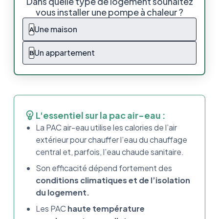
Dans quelle type de logement souhaitez
équipement ultra complet
vous installer une pompe à chaleur ?
Les éléments à prendre en compte pour bien
Une maison
A
choisir sa pompe à chaleur air-eau
Un appartement
B
Les 5 meilleures pompe à chaleur air-eau
reconnues par les professionnels :
Les pompes à chaleur moins plébiscitées et
pourtant performantes :
L'essentiel sur la pac air-eau :
Meilleure pompe à chaleur air-eau : Que
La PAC air-eau utilise les calories de l’air
retenir ?
extérieur pour chauffer l’eau du chauffage
central et, parfois, l’eau chaude sanitaire.
Son efficacité dépend fortement des
conditions climatiques et de l’isolation
du logement.
Les PAC
haute température