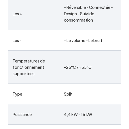
- Réversible - Connectée -
Les +
Design - Suivi de
consommation
Les -
- Le volume - Le bruit
Températures de
fonctionnement
-25°C / +35°C
supportées
Type
Split
Puissance
4,4 kW - 16 kW