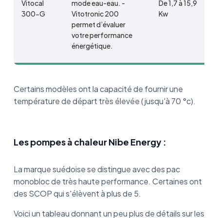
Vitocal
mode eau-eau. -
De 1,7 à 15,9
D
300-G
Vitotronic 200
Kw
à
permet d’évaluer
votre performance
énergétique.
Certains modèles ont la capacité de fournir une
température de départ très élevée (jusqu'à 70 °c).
Les pompes à chaleur Nibe Energy :
La marque suédoise se distingue avec des pac
monobloc de très haute performance. Certaines ont
des SCOP qui s'élèvent à plus de 5.
Voici un tableau donnant un peu plus de détails sur les