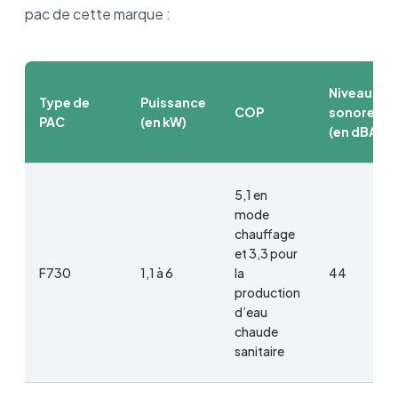
pac de cette marque :
Niveau
Type de
Puissance
COP
sonore
PAC
(en kW)
(en dBA)
5,1 en
mode
chauffage
et 3,3 pour
F730
1,1 à 6
la
44
production
d’eau
chaude
sanitaire