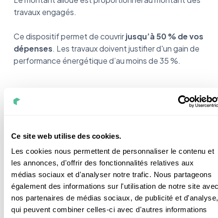
travaux engagés.
Ce dispositif permet de couvrir
jusqu’à 50 % de vos
dépenses
. Les travaux doivent justifier d'un gain de
performance énergétique d’au moins de 35 %.
Les Certificats d’Economies d’Energie
Ce site web utilise des cookies.
Cette aide financière est versée directement aux
Les cookies nous permettent de personnaliser le contenu et
entreprises de fourniture d’énergie
.
les annonces, d'offrir des fonctionnalités relatives aux
médias sociaux et d'analyser notre trafic. Nous partageons
En contrepartie de cette prime, l’État leur donne des
également des informations sur l'utilisation de notre site ave
certificats.
nos partenaires de médias sociaux, de publicité et d'analyse
Ces certificats prouvent qu’elles ont bien incité les
qui peuvent combiner celles-ci avec d'autres informations
citoyens à réaliser des économies d’énergie. Ce qui