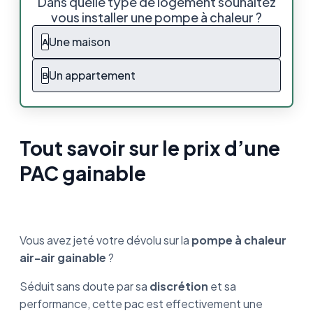
Dans quelle type de logement souhaitez
vous installer une pompe à chaleur ?
Quel est le prix d’une pompe à chaleur air-air
gainable ?
Une maison
A
Les critères qui influent sur le prix d’une PAC
Un appartement
B
gainable
Quelles sont les aides financières pour
l’achat d’une PAC gainable ?
Tout savoir sur le prix d’une
Ce qu’il faut retenir
PAC gainable
FAQ
Vous avez jeté votre dévolu sur la
pompe à chaleur
air-air gainable
?
Séduit sans doute par sa
discrétion
et sa
performance, cette pac est effectivement une