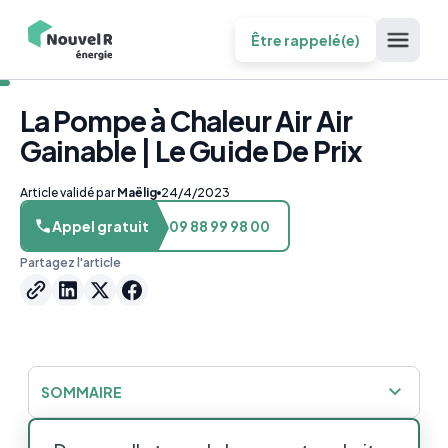
Être rappelé(e)
La Pompe à Chaleur Air Air
Gainable | Le Guide De Prix
Article validé par
Maëlig
24/4/2023
Appel gratuit
09 88 99 98 00
Partagez l'article
SOMMAIRE
Tout savoir sur le prix d’une PAC gainable