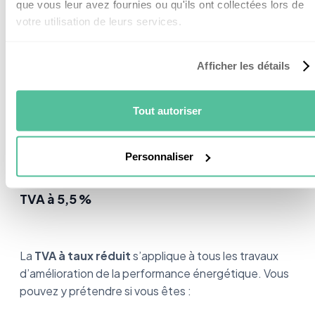
que vous leur avez fournies ou qu'ils ont collectées lors de
se répercute directement sur le prix d’achat pour
votre utilisation de leurs services.
vous.
Tous les propriétaires et locataires peuvent y
Afficher les détails
prétendre.
Le logement concerné doit être construit depuis plus
Tout autoriser
de 2 ans. Les travaux, quant à eux, doivent
également être réalisés par une
entreprise RGE
.
Personnaliser
TVA à 5,5 %
La
TVA à taux réduit
s’applique à tous les travaux
d’amélioration de la performance énergétique. Vous
pouvez y prétendre si vous êtes :