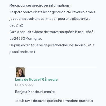
Merci pour ces précieuses informations;
J’espère pouvoir installer ce genre de PACreversible mais
je voudrais avoir une estimation pour une pièce à vivre
de52m2
Ça n’a pas l’air évident de trouver un spécialiste du côté
de 24290 Montignac
De plus en tant que belge je recherche une Daikin ou et la
plus silencieuse t
Léna de Nouvel'R Énergie
Le
15/7/2022
Bonjour Monsieur Lemaire.
Je suis ravie de savoir que les informations que nous