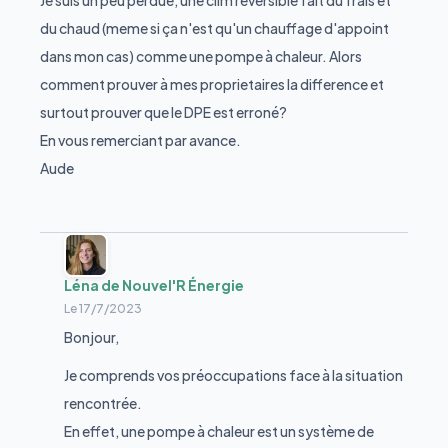
Je suis un peu perdue, une clim reversible fait du frais et
du chaud (meme si ça n'est qu'un chauffage d'appoint
dans mon cas) comme une pompe à chaleur. Alors
comment prouver à mes proprietaires la difference et
surtout prouver que le DPE est erroné?
En vous remerciant par avance.
Aude
Léna de Nouvel'R Énergie
Le
17/7/2023
Bonjour,
Je comprends vos préoccupations face à la situation
rencontrée.
En effet, une pompe à chaleur est un système de