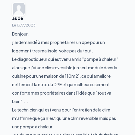
aude
Le
13/7/2023
Bonjour,
j'ai demandé à mes proprietaires un dpe pour un
logement tres mal isolé, voire pas du tout.
Le diagnostiqueur qui est venu a mis "pompe à chaleur"
alors que j'ai une clim reversible (un seul module dans la
cuisine pour une maison de 110m2), ce qui ameliore
nettement la note du DPE et qui malheureusement
conforte mes propriétaires dans l'idée que "tout va
bien"....
Le technicien qui est venu pour l'entretien de la clim
m'affirme que ça n'est qu'une clim reversible mais pas
une pompe à chaleur.