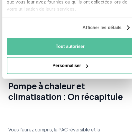
que vous leur avez fournies ou qu'ils ont collectées lors de
Panasonic
votre utilisation de leurs services.
Etherea Inverter
2,80 - 5
4,52
832 €
R32
Afficher les détails
Daikin Emura
2,5 - 5,80
5
1 530 €
FTXJ
Tout autoriser
Personnaliser
Pompe à chaleur et
climatisation : On récapitule
Vous l’aurez compris, la PAC réversible et la