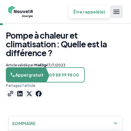
Être rappelé(e)
Pompe à chaleur et
climatisation : Quelle est la
différence ?
Article validé par
Maëlig
17/7/2023
Appel gratuit
09 88 99 98 00
Partagez l'article
SOMMAIRE