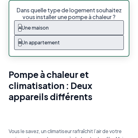
Pompe à chaleur et climatisation : Deux
Dans quelle type de logement souhaitez
appareils différents
vous installer une pompe à chaleur ?
Quelle est la différence entre une
Une maison
A
climatisation et la pompe à chaleur ?
Un appartement
B
Comment fonctionne une pompe à chaleur
réversible ?
Quels sont les avantages d’une PAC
réversible ?
Pompe à chaleur et
climatisation : Deux
Quelle PAC peut faire climatiseur ?
appareils différents
Mes 3 PAC réversibles préférées
Pompe à chaleur et climatisation : On
récapitule
Vous le savez, un climatiseur rafraîchit l’air de votre