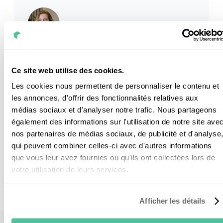
Cet article a été validé par
Léna
Adjointe Direction Commerciale
Ce site web utilise des cookies.
Les cookies nous permettent de personnaliser le contenu et
Léna est adjointe à la Direction Commerciale de
les annonces, d'offrir des fonctionnalités relatives aux
Nouvel'R Énergie. Elle suit de près tous les dossiers
d'installation depuis plus de 6 ans. Son expertise sur
médias sociaux et d'analyser notre trafic. Nous partageons
le photovoltaïque s'étend de la technique à
également des informations sur l'utilisation de notre site ave
l'administratif.
nos partenaires de médias sociaux, de publicité et d'analyse
qui peuvent combiner celles-ci avec d'autres informations
que vous leur avez fournies ou qu'ils ont collectées lors de
votre utilisation de leurs services.
Afficher les détails