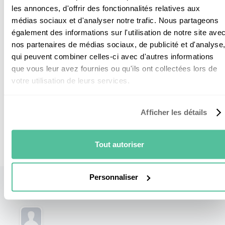
les annonces, d'offrir des fonctionnalités relatives aux
Responsable Technique
médias sociaux et d'analyser notre trafic. Nous partageons
également des informations sur l'utilisation de notre site ave
Damien bénéficie de plus de 15 ans d'expérience
nos partenaires de médias sociaux, de publicité et d'analyse
dans le secteur du photovoltaïque. Il occupe le
qui peuvent combiner celles-ci avec d'autres informations
poste de Directeur Technique National et supervise
que vous leur avez fournies ou qu'ils ont collectées lors de
tous les chantiers d'installation de panneaux
votre utilisation de leurs services.
solaires pour Nouvel'R Énergie.
Afficher les détails
Tout autoriser
Personnaliser