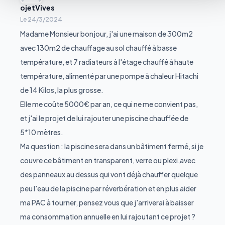
ojetVives
Le
24/3/2024
Madame Monsieur bonjour, j'ai une maison de 300m2
avec 130m2 de chauffage au sol chauffé à basse
température, et 7 radiateurs à l'étage chauffé à haute
température, alimenté par une pompe à chaleur Hitachi
de 14 Kilos, la plus grosse.
Elle me coûte 5000€ par an, ce qui ne me convient pas,
et j'ai le projet de lui rajouter une piscine chauffée de
5*10 mètres.
Ma question : la piscine sera dans un bâtiment fermé, si je
couvre ce bâtiment en transparent, verre ou plexi,avec
des panneaux au dessus qui vont déjà chauffer quelque
peu l'eau de la piscine par réverbération et en plus aider
ma PAC à tourner, pensez vous que j'arriverai à baisser
ma consommation annuelle en lui rajoutant ce projet ?