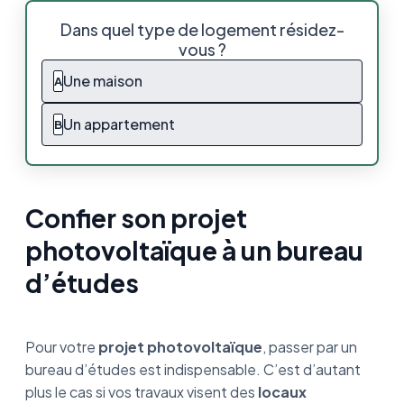
Confier son projet photovoltaïque à un
Dans quel type de logement résidez-
bureau d’études
vous ?
Les missions d’un bureau d’études
Une maison
A
photovoltaïque
Un appartement
B
Les critères pour choisir son bureau d’études
photovoltaïque
Bureau d’étude photovoltaïque : ce qu’il
faut retenir
Confier son projet
photovoltaïque à un bureau
d’études
Pour votre
projet photovoltaïque
, passer par un
bureau d’études est indispensable. C’est d’autant
plus le cas si vos travaux visent des
locaux