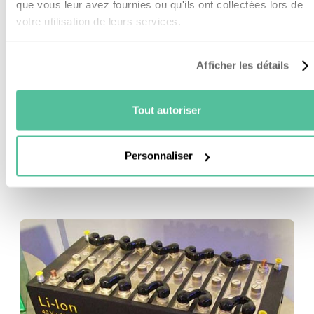
que vous leur avez fournies ou qu'ils ont collectées lors de
votre utilisation de leurs services.
La durée de vie des batteries lithium-ion
Afficher les détails
Elles peuvent supporter entre
3000 et 6000 cycles
avec 80% de DOD.
Tout autoriser
Par contre elles sont sensibles aux décharges
profondes et aux surcharges. Je vais vous expliquer
comment optimiser leur longévité grâce à un
Personnaliser
régulateur, un peu plus bas.