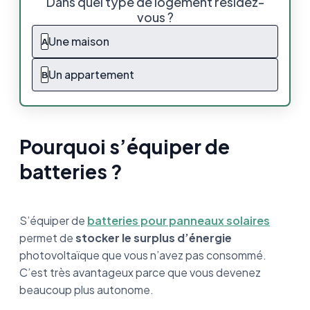
Dans quel type de logement résidez-
vous ?
Quels sont les différents types de batteries
solaires ?
Une maison
A
Quelle est la durée de vie d’une batterie
Un appartement
B
solaire ?
Comment optimiser l’espérance de vie d’une
batterie solaire ?
Pourquoi s’équiper de
Comment savoir si une batterie solaire est HS
batteries ?
?
Conclusion : bien choisir sa batterie et
l’optimiser au maximum
S’équiper de
batteries pour panneaux solaires
permet de
stocker le surplus d’énergie
FAQ
photovoltaïque que vous n’avez pas consommé.
C’est très avantageux parce que vous devenez
beaucoup plus autonome.