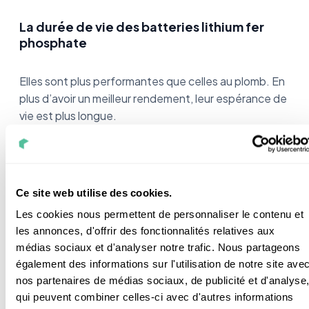
La
durée
de vie des batteries lithium
fer
phosphat
e
Elles sont plus performantes que celles au plomb. En
plus d’avoir un meilleur rendement, leur espérance de
vie est plus longue.
Elles peuvent supporter
jusqu’à 3000 cycles.
Contrairement aux autres, elles ne sont pas très
sensibles aux charges profondes. Elles peuvent
Ce site web utilise des cookies.
réaliser 2000 cycles en étant chargées et
déchargées à 100%.
Les cookies nous permettent de personnaliser le contenu et
les annonces, d'offrir des fonctionnalités relatives aux
Si le niveau de décharge reste faible, elles
médias sociaux et d'analyser notre trafic. Nous partageons
fonctionnent plus longtemps.
également des informations sur l'utilisation de notre site ave
nos partenaires de médias sociaux, de publicité et d'analyse
qui peuvent combiner celles-ci avec d'autres informations