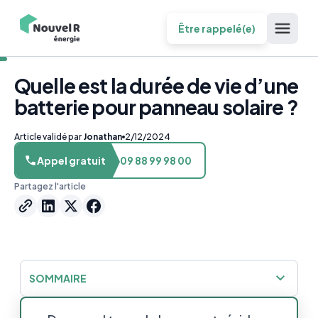
Être rappelé(e)
Quelle est la durée de vie d’une
batterie pour panneau solaire ?
Article validé par
Jonathan
2/12/2024
Appel gratuit
09 88 99 98 00
Partagez l'article
SOMMAIRE
Pourquoi s’équiper de batteries ?