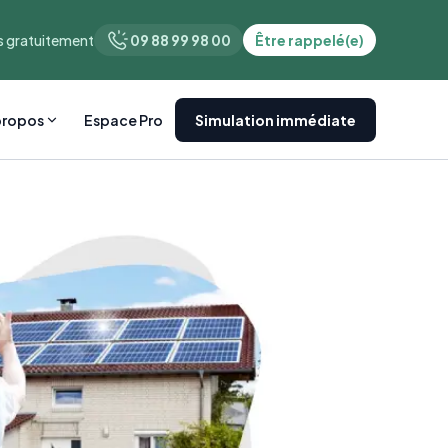
 gratuitement
09 88 99 98 00
Être rappelé(e)
propos
Espace Pro
Simulation immédiate