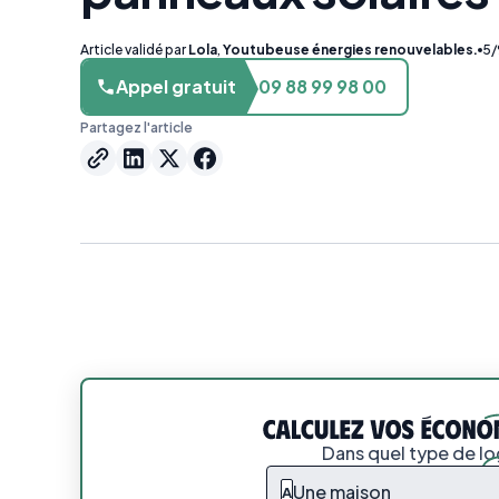
Article validé par
Lola
,
Youtubeuse énergies renouvelables.
5/
Appel gratuit
09 88 99 98 00
Partagez l'article
Dans quel type de l
Une maison
A