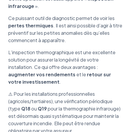
infrarouge
».
Ce puissant outil de diagnostic permet de voir les
pertes thermiques
. Il est ainsi possible d’agir à titre
préventif sur les petites anomalies dès qu’elles
commencent à apparaître.
L’inspection thermographique est une excellente
solution pour assurer la longévité de votre
installation. Ce qui offre deux avantages :
augmenter vos rendements
et le
retour sur
votre investissement
.
⚠️ Pour les installations professionnelles
(agricoles/tertiaires), une vérification périodique
(type
Q18
ou
Q19
pour la thermographie infrarouge)
est désormais quasi systématique pour maintenir la
couverture incendie. Elle peut être rendue
obligatoire par votre assureur.