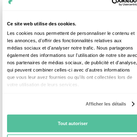
le bénéfice du contrat d'achat
S21
.
Ce site web utilise des cookies.
Les cookies nous permettent de personnaliser le contenu et
Vers qui se tourner pour
les annonces, d'offrir des fonctionnalités relatives aux
effectuer la maintenance de
médias sociaux et d'analyser notre trafic. Nous partageons
également des informations sur l'utilisation de notre site ave
sa centrale solaire ?
nos partenaires de médias sociaux, de publicité et d'analyse
qui peuvent combiner celles-ci avec d'autres informations
que vous leur avez fournies ou qu'ils ont collectées lors de
Vous l’aurez compris, mieux vaut vous adresser à des
votre utilisation de leurs services.
professionnels qualifiés
pour faire ce travail.
Si vous souhaitez des conseils encore plus
Afficher les détails
personnalisés, vous pouvez compter sur nos
techniciens. Ils sont là pour vous accompagner et
Tout autoriser
c’est gratuit. Cliquez
ici
et nous vous rappelons.