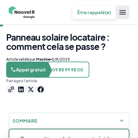
Être rappelé(e)
Panneau solaire locataire :
comment cela se passe ?
Article validé par
Maxime
5/9/2025
Appel gratuit
09 88 99 98 00
Partagez l'article
SOMMAIRE
Peut-on installer des panneaux solaires