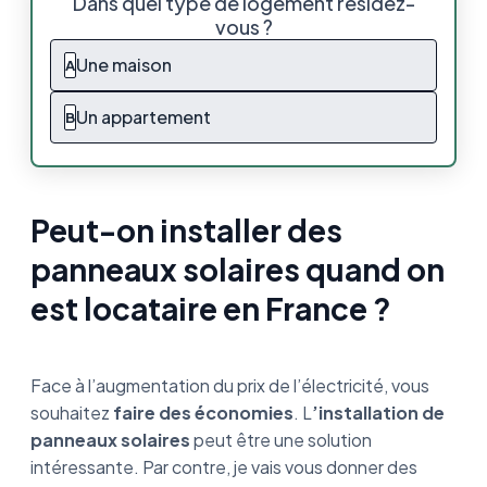
Dans quel type de logement résidez-
quand on est locataire en France ?
vous ?
Pourquoi installer des panneaux en tant que
Une maison
A
locataire ?
Un appartement
B
Propriétaire : ce que vous avez à gagner ou à
perdre
Quelles précautions prendre si l’installation
se fait ?
Peut-on installer des
panneaux solaires quand on
Ce que vous devez retenir sur l’installation
des panneaux solaires en tant que
est locataire en France ?
locataire
Face à l’augmentation du prix de l’électricité, vous
souhaitez
faire des économies
. L
’installation de
panneaux solaires
peut être une solution
intéressante. Par contre, je vais vous donner des