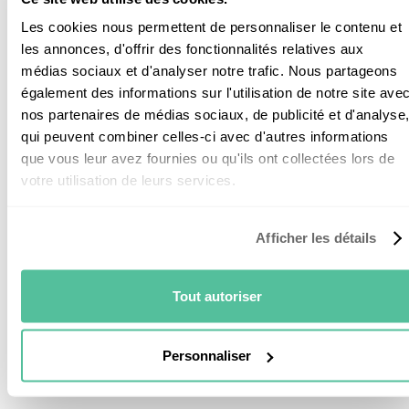
Les cookies nous permettent de personnaliser le contenu et
Ce que vous devez retenir
les annonces, d'offrir des fonctionnalités relatives aux
sur l’installation des
médias sociaux et d'analyser notre trafic. Nous partageons
également des informations sur l'utilisation de notre site ave
panneaux solaires en tant
nos partenaires de médias sociaux, de publicité et d'analyse
que locataire
qui peuvent combiner celles-ci avec d'autres informations
que vous leur avez fournies ou qu'ils ont collectées lors de
votre utilisation de leurs services.
Si vous êtes locataire, il est possible de votre côté
d’installer des panneaux solaires. Par contre,
Afficher les détails
l’
accord de votre propriétaire est obligatoire
. En
tant que bailleur, l’installation de panneaux solaires
peut être une plus-value pour votre logement.
Tout autoriser
Pour que tout se passe dans les règles de l’art, il est
important de rédiger un contrat entre vous et le
Personnaliser
bailleur.