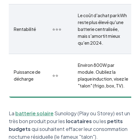
Le coût d'achat par kWh
reste plus élevé qu'une
Rentabilité
⭐⭐⭐
batterie centralisée,
mais s'amortit mieux
qu'en 2024.
Environ 800W par
Puissance de
module. Oubliez la
⭐⭐
décharge
plaque induction, visez le
"talon" (frigo, box, TV).
La
batterie solaire
Sunology (Play ou Storey) est un
très bon produit pour les
locataires
ou les
petits
budgets
qui souhaitent effacer leur consommation
nocturne résiduelle (le fameux "talon").