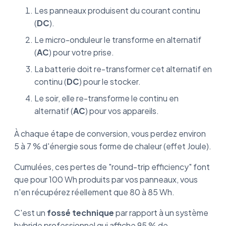
Les panneaux produisent du courant continu
(
DC
).
Le micro-onduleur le transforme en alternatif
(
AC
) pour votre prise.
La batterie doit re-transformer cet alternatif en
continu (
DC
) pour le stocker.
Le soir, elle re-transforme le continu en
alternatif (
AC
) pour vos appareils.
À chaque étape de conversion, vous perdez environ
5 à 7 % d'énergie sous forme de chaleur (effet Joule).
Cumulées, ces pertes de "round-trip efficiency" font
que pour 100 Wh produits par vos panneaux, vous
n'en récupérez réellement que 80 à 85 Wh.
C'est un
fossé technique
par rapport à un système
hybride professionnel qui affiche 95 % de