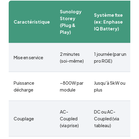
Sunology
Système fixe
Storey
Caractéristique
(ex: Enphase
(Plug &
IQ Battery)
Play)
2 minutes
1 journée (par un
Mise en service
(soi-même)
pro RGE)
Puissance
~800W par
Jusqu'à 5kW ou
décharge
module
plus
AC-
DC ou AC-
Couplage
Coupled
Coupled (via
(via prise)
tableau)