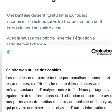
Une batterie devient "gratuite" le jour où les
économies cumulées sur votre facture remboursent
intégralement son prix d'achat.
Avec la hausse des prix de l'énergie, l'équation a
radicalement changé.
Le coût au kWh stocké : Comparatif
Ce site web utilise des cookies.
Sunology vs Systèmes centralisés
(Enphase/Huawei)
Les cookies nous permettent de personnaliser le contenu et
les annonces, d'offrir des fonctionnalités relatives aux
médias sociaux et d'analyser notre trafic. Nous partageons
Pour comparer ce qui est comparable, il faut ramener
également des informations sur l'utilisation de notre site ave
le prix de la batterie à sa capacité de stockage sur
nos partenaires de médias sociaux, de publicité et d'analyse
toute sa durée de vie. C'est ce qu'on appelle le
qui peuvent combiner celles-ci avec d'autres informations
LCOS
(
Levelized Cost of Storage
).