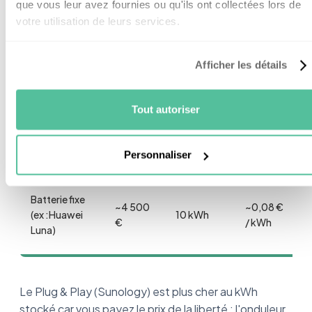
que vous leur avez fournies ou qu'ils ont collectées lors de
votre utilisation de leurs services.
Prix
Capacité
Coût au
Afficher les détails
Système
moyen
(DoD
kWh
(2026)
90%)
stocké
Tout autoriser
Sunology
~0,11 € /
~1 150 €
2,15 kWh
Storey
kWh
Personnaliser
Batterie fixe
~4 500
~0,08 €
(ex :Huawei
10 kWh
€
/ kWh
Luna)
Le Plug & Play (Sunology) est plus cher au kWh
stocké car vous payez le prix de la liberté : l'onduleur