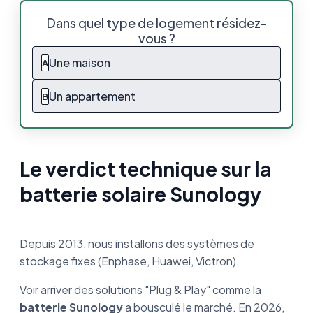
Le verdict technique sur la batterie solaire
Dans quel type de logement résidez-
Sunology
vous ?
La gamme Sunology : Play, Storey et
Une maison
A
l'intelligence embarquée
Un appartement
B
Pourquoi choisir (ou non) Sunology pour
votre maison ?
Calcul de rentabilité : Quand la batterie
Sunology devient-elle gratuite ?
Le verdict technique sur la
batterie solaire Sunology
Quels sont les retours d’experts sur ce
produit ?
Comparatif final : Sunology Storey vs
Depuis 2013, nous installons des systèmes de
batterie fixe
stockage fixes (Enphase, Huawei, Victron).
Voir arriver des solutions "Plug & Play" comme la
batterie Sunology
a bousculé le marché. En 2026,