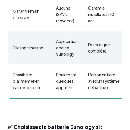
Aucune
Garantie
Garantie main
(SAV à
installateur 10
d'œuvre
renvoyer)
ans
Application
Domotique
Pilotage maison
dédiée
complète
Sunology
Possibilité
Seulement
Maison entière
d'alimenter en
quelques
avec un système
cas de coupure
appareils.
de backup.
✅ Choisissez la batterie Sunology si :