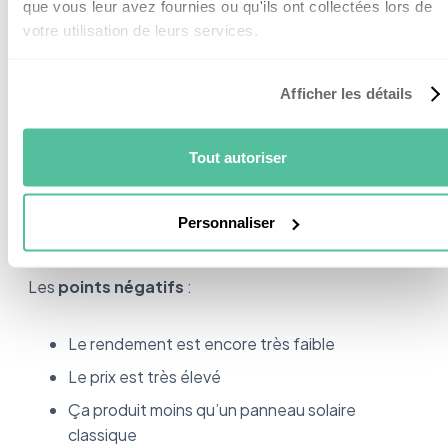
que vous leur avez fournies ou qu'ils ont collectées lors de
votre utilisation de leurs services.
On commence par les
points positifs
:
Afficher les détails
Ça vous permet de profiter d’un logement plus
frais en été
Tout autoriser
Ça donne une double utilité à vos vitres
On peut les comparer à du triple vitrage grâce à
leur composition
Personnaliser
Les
points négatifs
:
Le rendement est encore très faible
Le prix est très élevé
Ça produit moins qu’un panneau solaire
classique