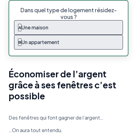
Économiser de l’argent grâce à ses fenêtres
Dans quel type de logement résidez-
c’est possible
vous ?
Pour commencer, c’est quoi le vitrage
Une maison
A
photovoltaïque ?
Un appartement
B
Où s’installe le vitrage photovoltaïque ?
Quel est le rendement du vitrage solaire ?
Économiser de l’argent
Mais alors, comment ça marche
concrètement ?
grâce à ses fenêtres c’est
Ce que vous pouvez faire avec des fenêtres
possible
photovoltaïques :
Vitrage photovoltaïque : l’addition s’il vous
Des fenêtres qui font gagner de l’argent…
plaît ?
…On aura tout entendu.
Vitrage photovoltaïque : Est-ce que ça