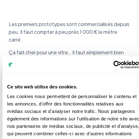
Les premiers prototypes sont commercialisés depuis
peu. Il faut compter à peu près 1 000 € le mètre
carré.
Ça fait cher pour une vitre… Il faut simplement bien
définir ses besoins.
Je vous propose de peser le pour et le contre dans
une petite conclusion.
Ce site web utilise des cookies.
Les cookies nous permettent de personnaliser le contenu et
les annonces, d'offrir des fonctionnalités relatives aux
médias sociaux et d'analyser notre trafic. Nous partageons
Vitrage photovoltaïque :
également des informations sur l'utilisation de notre site ave
nos partenaires de médias sociaux, de publicité et d'analyse
Est-ce que ça vaut le coup ?
qui peuvent combiner celles-ci avec d'autres informations