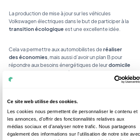
La production de mise à jour sur les véhicules
Volkswagen électriques dans le but de participer à la
transition écologique
est une excellente idée.
Cela va permettre aux automobilistes de
réaliser
des économies
, mais aussi d’avoir un plan B pour
répondre aux besoins énergétiques de leur
domicile
en cas de besoin. Ou du
réseau
.
Malheureusement, la technologie V2G est encore
peu présente en France, là où elle est monnaie
Ce site web utilise des cookies.
courante au Japon, par exemple. Celle-ci est
Les cookies nous permettent de personnaliser le contenu et
développée à petite échelle pour des entreprises
les annonces, d'offrir des fonctionnalités relatives aux
pour le moment. Mais il n’y aucun doute sur le fait
médias sociaux et d'analyser notre trafic. Nous partageons
qu’elle arrive pour les particuliers. Bientôt, ce
également des informations sur l'utilisation de notre site ave
système sera disponible pour votre maison.