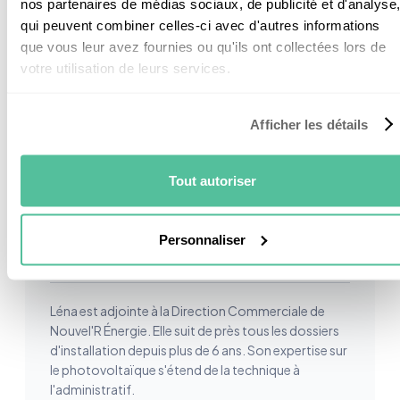
nos partenaires de médias sociaux, de publicité et d'analyse
qui peuvent combiner celles-ci avec d'autres informations
Si vous souhaitez avoir plus de renseignements sur la
que vous leur avez fournies ou qu'ils ont collectées lors de
technologie V2G, notre équipe d'experts est
votre utilisation de leurs services.
présente pour répondre à
toutes vos questions.
Afficher les détails
Tout autoriser
Cet article a été validé par
Léna
Personnaliser
Adjointe Direction Commerciale
Léna est adjointe à la Direction Commerciale de
Nouvel'R Énergie. Elle suit de près tous les dossiers
d'installation depuis plus de 6 ans. Son expertise sur
le photovoltaïque s'étend de la technique à
l'administratif.