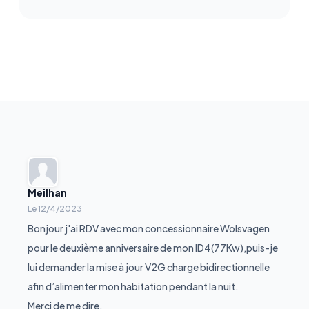
Meilhan
Le
12/4/2023
Bonjour j'ai RDV avec mon concessionnaire Wolsvagen
pour le deuxième anniversaire de mon ID4(77Kw),puis-je
lui demander la mise à jour V2G charge bidirectionnelle
afin d’alimenter mon habitation pendant la nuit.
Merci de me dire.