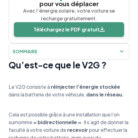
pour vous déplacer
Avec l’énergie solaire, votre voiture se
recharge gratuitement.
Téléchargez le PDF gratuit
SOMMAIRE
Qu’est-ce que le V2G ?
Qu’est-ce que le V2G ?
Assosiaction Volkswagen - Elia
Le V2G consiste à
réinjecter l’énergie stockée
Les modèles à venir
dans la batterie de votre véhicule,
dans le réseau.
En résumé
Cela est possible grâce à une installation que l’on
surnomme
« bidirectionnelle »
. Il s’agit de donner la
faculté à votre voiture de
recevoir
pour effectuer la
recharge de votre batterie, mais aussi de