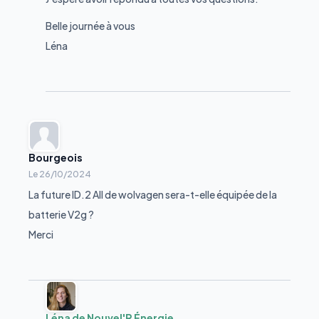
Belle journée à vous
Léna
Bourgeois
Le
26/10/2024
La future ID.2 All de wolvagen sera-t-elle équipée de la
batterie V2g ?
Merci
Léna de Nouvel'R Énergie