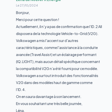
Le
27/10/2024
Bonjour,
Merci pour cette question !
Actuellement, il n’y a pas de confirmation que l’ID.2 All
disposera de la technologie Vehicle-to-Grid (V2G).
Volkswagen a mis l'accent sur d'autres
caractéristiques, comme l'assistance à la conduite
avancée (Travel Assist) et un éclairage performant
(IQ.LIGHT), mais aucun détail spécifique concernant
la compatibilité V2G n’a été fourni pour ce modèle.
Volkswagen a surtout introduit des fonctionnalités
V2G dans des modèles haut de gamme comme
l’ID.4.
On en saura davantage à son lancement.
En vous souhaitant une très belle journée,
Léna.