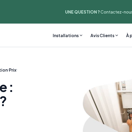
UNE QUESTION ?
Contactez-nous
Installations
Avis Clients
À 
ion
Prix
e :
 ?