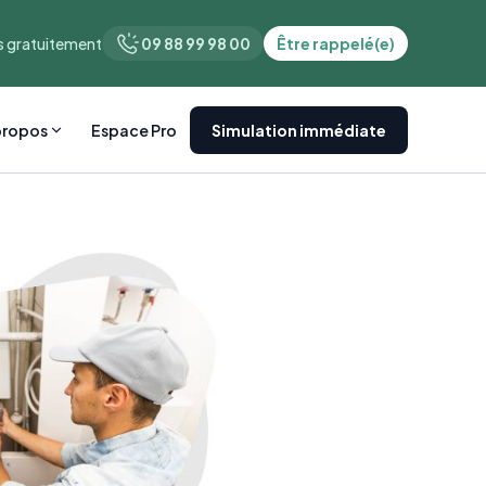
 gratuitement
09 88 99 98 00
Être rappelé(e)
propos
Espace Pro
Simulation immédiate