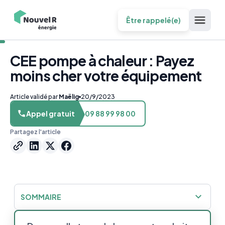
Être rappelé(e)
CEE pompe à chaleur : Payez
moins cher votre équipement
Article validé par
Maëlig
20/9/2023
Appel gratuit
09 88 99 98 00
Partagez l'article
SOMMAIRE
La prime CEE : Un coup de pouce pour