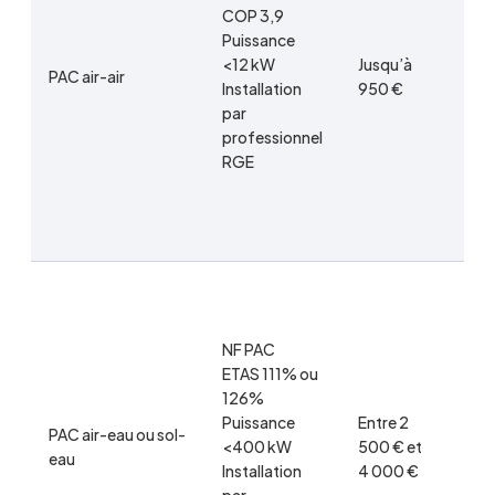
four
COP 3,9
d’én
Puissance
(im
<12 kW
Jusqu’à
PAC air-air
avan
Installation
950 €
des 
par
3-D
professionnel
4-E
RGE
doss
mois
trav
1-Si
2-D
NF PAC
aup
ETAS 111% ou
four
126%
d’én
Puissance
Entre 2
(im
PAC air-eau ou sol-
<400 kW
500 € et
avan
eau
Installation
4 000 €
des 