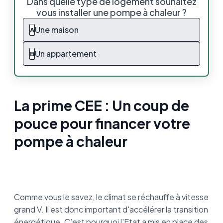
Dans quelle type de logement souhaitez
financer votre pompe à chaleur
vous installer une pompe à chaleur ?
Quelles sont les conditions pour bénéficier
Une maison
A
des CEE avec sa pompe à chaleur ?
Un appartement
B
Quel est le montant de la prime CEE pour
l’installation d’une PAC ?
Comment obtenir la prime CEE ?
La prime CEE : Un coup de
Est-ce que les CEE sont cumulables ?
pouce pour financer votre
Ce que vous devez retenir de la prime
pompe à chaleur
énergie pour les pompes à chaleur
Comme vous le savez, le climat se réchauffe à vitesse
grand V. Il est donc important d'accélérer la transition
énergétique. C’est pourquoi l'Etat a mis en place des