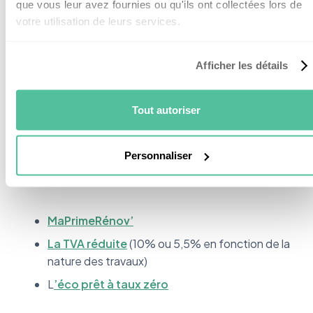
que vous leur avez fournies ou qu'ils ont collectées lors de
votre utilisation de leurs services.
Est-ce que les CEE sont
Afficher les détails
cumulables ?
Tout autoriser
Personnaliser
Les primes des certificats d’économies d’énergie
sont
cumulables avec 3 autres aides
:
MaPrimeRénov’
La TVA réduite
(10% ou 5,5% en fonction de la
nature des travaux)
L
’éco prêt à taux zéro