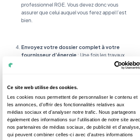
professionnel RGE. Vous devez donc vous
assurer que celui auquel vous ferez appel l’est
bien.
Envoyez votre dossier complet à votre
fournisseur d’énergie
: Une fois les travaux
effectués, vous avez 10 mois pour envoyer
toutes les pièces justificatives (devis, facture,
etc…).
Ce site web utilise des cookies.
Les cookies nous permettent de personnaliser le contenu et
les annonces, d'offrir des fonctionnalités relatives aux
Vous avez fait les calculs et vous trouvez que le
médias sociaux et d'analyser notre trafic. Nous partageons
montant de la prime n’est pas très élevé ? Eh bien, je
également des informations sur l'utilisation de notre site ave
vous rassure, elle est cumulable avec d’autres aides.
nos partenaires de médias sociaux, de publicité et d'analyse
qui peuvent combiner celles-ci avec d'autres informations