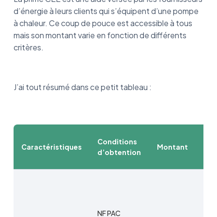
d’énergie à leurs clients qui s’équipent d’une pompe
à chaleur. Ce coup de pouce est accessible à tous
mais son montant varie en fonction de différents
critères.
J’ai tout résumé dans ce petit tableau :
Conditions
Caractéristiques
Montant
Dém
d’obtention
1-Si
2-D
aup
NF PAC