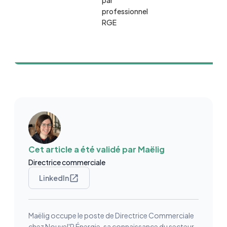
par
3-D
professionnel
4-E
RGE
doss
mois
trav
Cet article a été validé par
Maëlig
Directrice commerciale
LinkedIn
Maëlig occupe le poste de Directrice Commerciale
chez Nouvel'R Énergie, sa connaissance du secteur